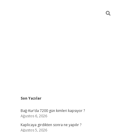
Sidebar
Son Yazılar
betexper günce
Bağ-Kur’da 7200 gün kimleri kapsıyor ?
Ağustos 6, 2026
Kaplicaya girdikten sonra ne yapılır ?
Ağustos 5, 2026