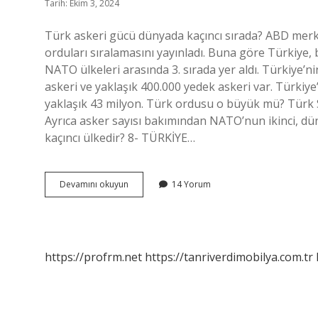
Tarih: Ekim 3, 2024
Türk askeri gücü dünyada kaçıncı sırada? ABD merke
orduları sıralamasını yayınladı. Buna göre Türkiye, bi
NATO ülkeleri arasında 3. sırada yer aldı. Türkiye’n
askeri ve yaklaşık 400.000 yedek askeri var. Türkiye’
yaklaşık 43 milyon. Türk ordusu o büyük mü? Türk Si
Ayrıca asker sayısı bakımından NATO’nun ikinci, dün
kaçıncı ülkedir? 8- TÜRKİYE…
Türk
Devamını okuyun
14 Yorum
Ordusu
Ne
Kadar
Güçlü
https://profrm.net
https://tanriverdimobilya.com.tr