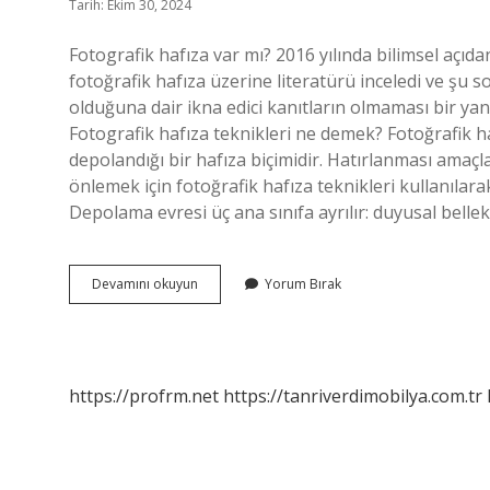
Tarih: Ekim 30, 2024
Fotografik hafıza var mı? 2016 yılında bilimsel açı
fotoğrafik hafıza üzerine literatürü inceledi ve şu so
olduğuna dair ikna edici kanıtların olmaması bir yan
Fotografik hafıza teknikleri ne demek? Fotoğrafik h
depolandığı bir hafıza biçimidir. Hatırlanması amaçl
önlemek için fotoğrafik hafıza teknikleri kullanılarak 
Depolama evresi üç ana sınıfa ayrılır: duyusal bellek,
Fotoğrafik
Devamını okuyun
Yorum Bırak
Hafıza
Ne
Demek
https://profrm.net
https://tanriverdimobilya.com.tr