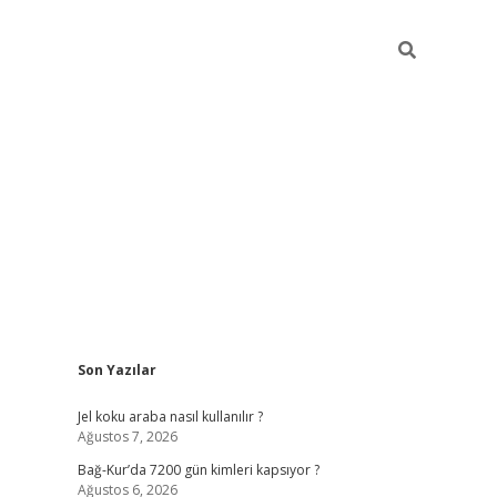
Sidebar
Son Yazılar
betexper günce
Jel koku araba nasıl kullanılır ?
Ağustos 7, 2026
Bağ-Kur’da 7200 gün kimleri kapsıyor ?
Ağustos 6, 2026