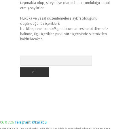
taşımakta olup, siteye üye olarak bu sorumluluğu kabul
etmiş sayılırlar.
Hukuka ve yasal düzenlemelere aykırı olduğunu
düşündüğünüz içerikleri,
backlinkpanelicomtr@gmail.com
adresine bildirmeniz
halinde, ilgili içerikler yasal süre içerisinde sitemizden
kaldırılacaktır.
Arama
06 0 726
Telegram: @karabul