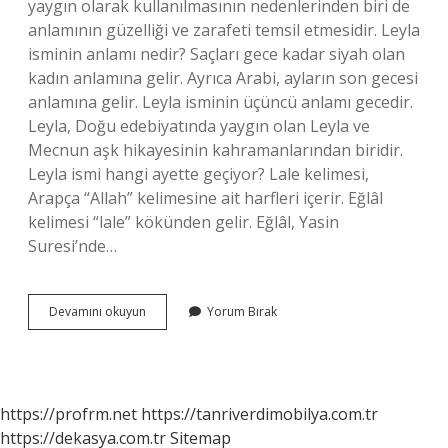
yaygın olarak kullanılmasının nedenlerinden biri de
anlamının güzelliği ve zarafeti temsil etmesidir. Leyla
isminin anlamı nedir? Saçları gece kadar siyah olan
kadın anlamına gelir. Ayrıca Arabi, ayların son gecesi
anlamına gelir. Leyla isminin üçüncü anlamı gecedir.
Leyla, Doğu edebiyatında yaygın olan Leyla ve
Mecnun aşk hikayesinin kahramanlarından biridir.
Leyla ismi hangi ayette geçiyor? Lale kelimesi,
Arapça “Allah” kelimesine ait harfleri içerir. Eğlâl
kelimesi “lale” kökünden gelir. Eğlâl, Yasin
Suresi’nde…
Leyla
Devamını okuyun
Yorum Bırak
Ismini
Koymak
Caiz
Mi
https://profrm.net
https://tanriverdimobilya.com.tr
https://dekasya.com.tr
Sitemap