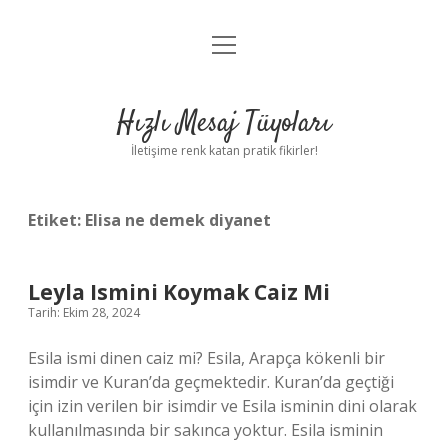
menüyü
Anasayfa
aç
Gizlilik Politikası
Hızlı Mesaj Tüyoları
Yasal Uyarı
İletişime renk katan pratik fikirler!
Hakkımızda
Etiket:
Elisa ne demek diyanet
Leyla Ismini Koymak Caiz Mi
Tarih: Ekim 28, 2024
Esila ismi dinen caiz mi? Esila, Arapça kökenli bir
isimdir ve Kuran’da geçmektedir. Kuran’da geçtiği
için izin verilen bir isimdir ve Esila isminin dini olarak
kullanılmasında bir sakınca yoktur. Esila isminin