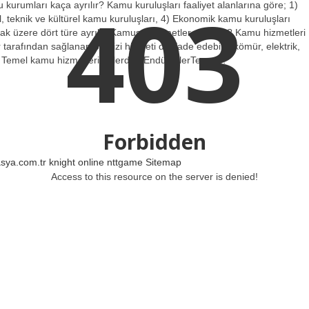
403
u kurumları kaça ayrılır? Kamu kuruluşları faaliyet alanlarına göre; 1)
l, teknik ve kültürel kamu kuruluşları, 4) Ekonomik kamu kuruluşları
mak üzere dört türe ayrılır. Kamusal hizmetler nelerdir? Kamu hizmetleri
arafından sağlanan bir dizi hizmeti de ifade edebilir: kömür, elektrik,
m. Temel kamu hizmetleri nelerdir? EndüstrilerTemel…
Forbidden
asya.com.tr
knight online
nttgame
Sitemap
Access to this resource on the server is denied!