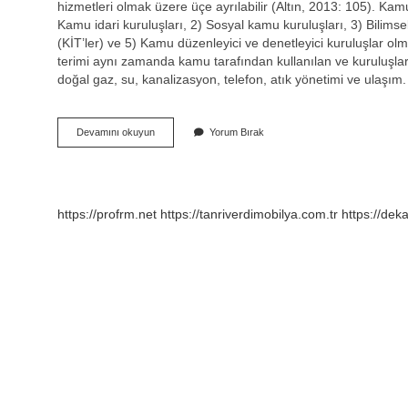
hizmetleri olmak üzere üçe ayrılabilir (Altın, 2013: 105). Kam
Kamu idari kuruluşları, 2) Sosyal kamu kuruluşları, 3) Bilimse
(KİT’ler) ve 5) Kamu düzenleyici ve denetleyici kuruluşlar ol
terimi aynı zamanda kamu tarafından kullanılan ve kuruluşlar t
doğal gaz, su, kanalizasyon, telefon, atık yönetimi ve ulaşı
Kamu
Devamını okuyun
Yorum Bırak
Hizmetleri
Kaça
Ayrılır
https://profrm.net
https://tanriverdimobilya.com.tr
https://dek