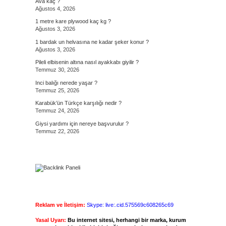
Ava kaç ?
Ağustos 4, 2026
1 metre kare plywood kaç kg ?
Ağustos 3, 2026
1 bardak un helvasına ne kadar şeker konur ?
Ağustos 3, 2026
Pileli elbisenin altına nasıl ayakkabı giyilir ?
Temmuz 30, 2026
Inci balığı nerede yaşar ?
Temmuz 25, 2026
Karabük’ün Türkçe karşılığı nedir ?
Temmuz 24, 2026
Giysi yardımı için nereye başvurulur ?
Temmuz 22, 2026
Reklam ve İletişim:
Skype: live:.cid.575569c608265c69
Yasal Uyarı:
Bu internet sitesi, herhangi bir marka, kurum