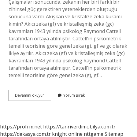
Çalışmaları sonucunda, zekanın her biri farklı bir
zihinsel güç gerektiren yeteneklerden oluştuğu
sonucuna vardı. Akışkan ve kristalize zeka kuramı
kimin? Akıcı zeka (gf) ve kristalleşmiş zeka (gc)
kavramları 1943 yılında psikolog Raymond Cattell
tarafından ortaya atılmıştır. Cattell’in psikometrik
temelli teorisine göre genel zeka (g), gf ve gc olarak
ikiye ayrılır. Akıcı zeka (gf) ve kristalleşmiş zeka (gc)
kavramları 1943 yılında psikolog Raymond Cattell
tarafından ortaya atılmıştır. Cattell’in psikometrik
temelli teorisine göre genel zeka (g), gf…
Cattellin
Devamını okuyun
Yorum Bırak
Zeka
Kuramı
Nedir
https://profrm.net
https://tanriverdimobilya.com.tr
https://dekasya.com.tr
knight online
nttgame
Sitemap