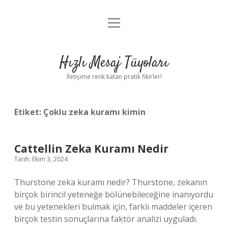
menüyü
Anasayfa
aç
Gizlilik Politikası
Hızlı Mesaj Tüyoları
Yasal Uyarı
İletişime renk katan pratik fikirler!
Hakkımızda
Etiket:
Çoklu zeka kuramı kimin
Cattellin Zeka Kuramı Nedir
Tarih: Ekim 3, 2024
Thurstone zeka kuramı nedir? Thurstone, zekanın
birçok birincil yeteneğe bölünebileceğine inanıyordu
ve bu yetenekleri bulmak için, farklı maddeler içeren
birçok testin sonuçlarına faktör analizi uyguladı.