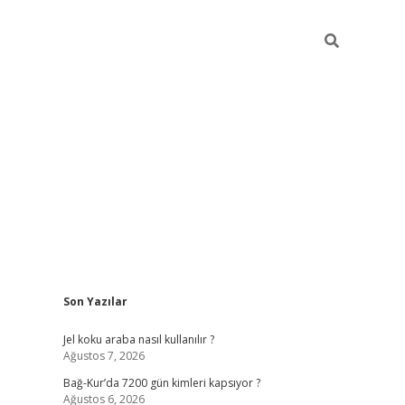
Sidebar
Son Yazılar
betexper günce
Jel koku araba nasıl kullanılır ?
Ağustos 7, 2026
Bağ-Kur’da 7200 gün kimleri kapsıyor ?
Ağustos 6, 2026