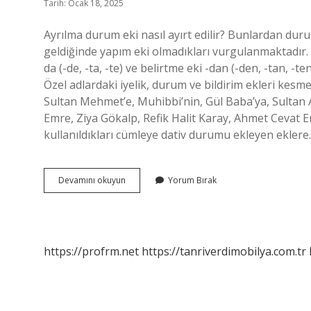
Tarih: Ocak 18, 2025
Ayrılma durum eki nasıl ayırt edilir? Bunlardan durum
geldiğinde yapım eki olmadıkları vurgulanmaktadır. 
da (-de, -ta, -te) ve belirtme eki -dan (-den, -tan, -te
Özel adlardaki iyelik, durum ve bildirim ekleri kesme 
Sultan Mehmet’e, Muhibbi’nin, Gül Baba’ya, Sultan
Emre, Ziya Gökalp, Refik Halit Karay, Ahmet Cevat
kullanıldıkları cümleye dativ durumu ekleyen ekler
Ayrılma
Devamını okuyun
Yorum Bırak
Eki
Nasıl
Kullanılır
https://profrm.net
https://tanriverdimobilya.com.tr