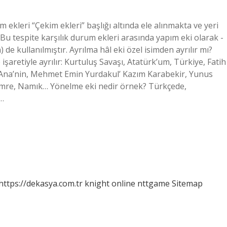
 ekleri “Çekim ekleri” başlığı altında ele alınmakta ve yeri
Bu tespite karşılık durum ekleri arasında yapım eki olarak -
n) de kullanılmıştır. Ayrılma hâl eki özel isimden ayrılır mı?
işaretiyle ayrılır: Kurtuluş Savaşı, Atatürk’um, Türkiye, Fatih
 Ana’nin, Mehmet Emin Yurdakul’ Kazım Karabekir, Yunus
 Emre, Namık… Yönelme eki nedir örnek? Türkçede,
e…
https://dekasya.com.tr
knight online
nttgame
Sitemap