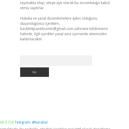
taşımakta olup, siteye üye olarak bu sorumluluğu kabul
etmiş sayılırlar.
Hukuka ve yasal düzenlemelere aykırı olduğunu
düşündüğünüz içerikleri,
backlinkpanelicomtr@gmail.com
adresine bildirmeniz
halinde, ilgili içerikler yasal süre içerisinde sitemizden
kaldırılacaktır.
Arama
06 0 726
Telegram: @karabul