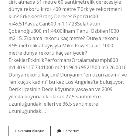
cirit atmada 51 metre 60 santimetrelik derecesiyle
dünya rekoru kırdı. 400 metre Türkiye rekortmeni
kim? ErkeklerBranş DerecesiSporcu400
m45.51Yavuz Can600 m1:17.23Selahattin
Çobanoğlu800 m1:44.00İlham Tanui Özbilen1000
m2:15. Zıplama rekoru kaç metre? Dünya rekoru
8.95 metrelik atlayışıyla Mike Powell’a ait. 1000
metre dünya rekoru kaç saniyedir?
ErkeklerEtkinlikPerformansOrtalamahızmph800
m1.40.9117.7341000 m2.11.9616.9521500 m3.26.0016.
Dünya rekoru kaç cm? Dünyanın “en uzun adamı” ve
“en küçük kadını” bu kez Los Angeles’ta buluşuyor.
Derik ilçesinin Dede köyünde yaşayan ve 2009
yılında boyuna ek olarak 27,5 santimetre
uzunluğundaki elleri ve 36,5 santimetre
uzunluğundaki…
Büyükler
Devamını okuyun
12 Yorum