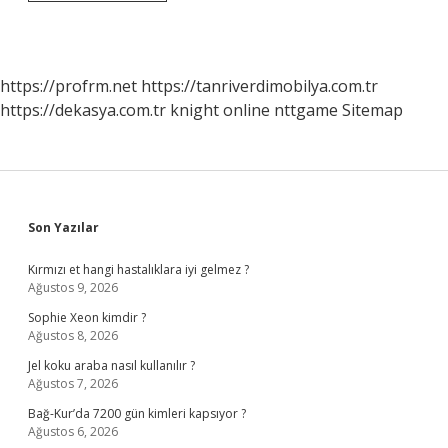
Cirit
Atma
Dünya
Rekoru
Kaç
https://profrm.net
https://tanriverdimobilya.com.tr
Metredir
https://dekasya.com.tr
knight online
nttgame
Sitemap
Sidebar
Son Yazılar
Kırmızı et hangi hastalıklara iyi gelmez ?
Ağustos 9, 2026
Sophie Xeon kimdir ?
Ağustos 8, 2026
Jel koku araba nasıl kullanılır ?
Ağustos 7, 2026
Bağ-Kur’da 7200 gün kimleri kapsıyor ?
Ağustos 6, 2026