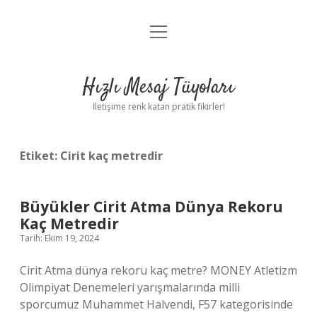
menüyü
Anasayfa
aç
Gizlilik Politikası
Hızlı Mesaj Tüyoları
Yasal Uyarı
İletişime renk katan pratik fikirler!
Hakkımızda
Etiket:
Cirit kaç metredir
Büyükler Cirit Atma Dünya Rekoru
Kaç Metredir
Tarih: Ekim 19, 2024
Cirit Atma dünya rekoru kaç metre? MONEY Atletizm
Olimpiyat Denemeleri yarışmalarında milli
sporcumuz Muhammet Halvendi, F57 kategorisinde