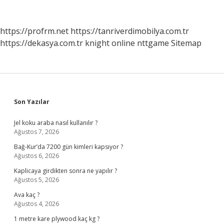
Fotoğraf
Nasıl
Birleştirilir
https://profrm.net
https://tanriverdimobilya.com.tr
https://dekasya.com.tr
knight online
nttgame
Sitemap
Sidebar
Son Yazılar
Jel koku araba nasıl kullanılır ?
Ağustos 7, 2026
Bağ-Kur’da 7200 gün kimleri kapsıyor ?
Ağustos 6, 2026
Kaplicaya girdikten sonra ne yapılır ?
Ağustos 5, 2026
Ava kaç ?
Ağustos 4, 2026
1 metre kare plywood kaç kg ?