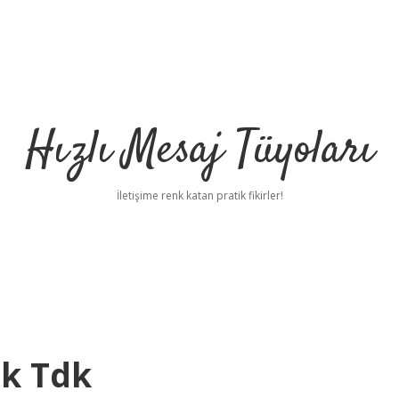
Hızlı Mesaj Tüyoları
İletişime renk katan pratik fikirler!
ek Tdk