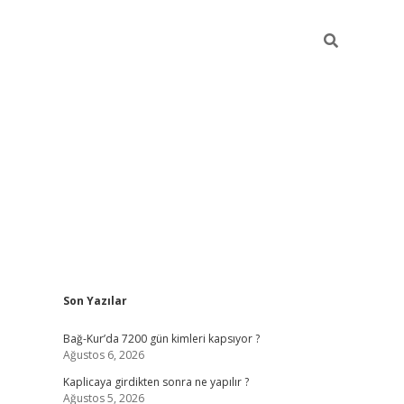
Sidebar
Son Yazılar
betexper günc
Bağ-Kur’da 7200 gün kimleri kapsıyor ?
Ağustos 6, 2026
Kaplicaya girdikten sonra ne yapılır ?
Ağustos 5, 2026