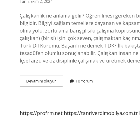
Tarih: Ekim 2, 2024
Çalışkanlık ne anlama gelir? Öğrenilmesi gereken b
bilgidir. Bilgiyi sağlam temellere dayanan ve kapsaml
olma yolu, zorlu ama barışçıl sıkı çalışma köprüsünd
çalışkan) (birisi) işini çok seven, çalışmaktan kaçı
Türk Dil Kurumu. Başarılı ne demek TDK? İlk bakış
tesadüfen olumlu sonuçlanabilir. Çalışkan insan ne
İçsel arzu ve öz disiplinle çalışmak ve üretmek deme
Çalışkanlık
Devamını okuyun
10 Yorum
Ne
Demek
Tdk
https://profrm.net
https://tanriverdimobilya.com.tr