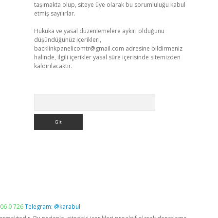
taşımakta olup, siteye üye olarak bu sorumluluğu kabul
etmiş sayılırlar.
Hukuka ve yasal düzenlemelere aykırı olduğunu
düşündüğünüz içerikleri,
backlinkpanelicomtr@gmail.com
adresine bildirmeniz
halinde, ilgili içerikler yasal süre içerisinde sitemizden
kaldırılacaktır.
Arama
06 0 726
Telegram: @karabul