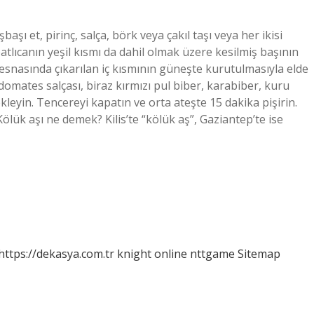
şı et, pirinç, salça, börk veya çakıl taşı veya her ikisi
patlıcanın yeşil kısmı da dahil olmak üzere kesilmiş başının
ma esnasında çıkarılan iç kısmının güneşte kurutulmasıyla elde
 domates salçası, biraz kırmızı pul biber, karabiber, kuru
kleyin. Tencereyi kapatın ve orta ateşte 15 dakika pişirin.
Kölük aşı ne demek? Kilis’te “kölük aş”, Gaziantep’te ise
https://dekasya.com.tr
knight online
nttgame
Sitemap