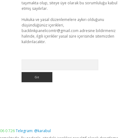
taşımakta olup, siteye üye olarak bu sorumluluğu kabul
etmiş sayılırlar.
Hukuka ve yasal düzenlemelere aykırı olduğunu
düşündüğünüz içerikleri,
backlinkpanelicomtr@gmail.com
adresine bildirmeniz
halinde, ilgili içerikler yasal süre içerisinde sitemizden
kaldırılacaktır.
Arama
06 0 726
Telegram: @karabul