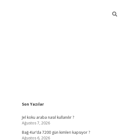
Sidebar
Son Yazılar
betexper günce
Jel koku araba nasıl kullanılır ?
Ağustos 7, 2026
Bağ-Kur’da 7200 gün kimleri kapsıyor ?
Ağustos 6, 2026