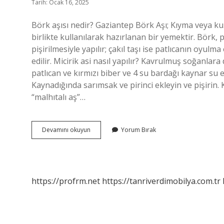
Tarih: Ocak 16, 2025
Börk aşısı nedir? Gaziantep Börk Aşı; Kıyma veya kuşba
birlikte kullanılarak hazırlanan bir yemektir. Börk, 
pişirilmesiyle yapılır; çakıl taşı ise patlıcanın oyul
edilir. Micirik asi nasıl yapılır? Kavrulmuş soğanlara
patlıcan ve kırmızı biber ve 4 su bardağı kaynar su e
Kaynadığında sarımsak ve pirinci ekleyin ve pişirin. 
“malhıtalı aş”…
Börk
Devamını okuyun
Yorum Bırak
Aşı
Ne
Demek
https://profrm.net
https://tanriverdimobilya.com.tr