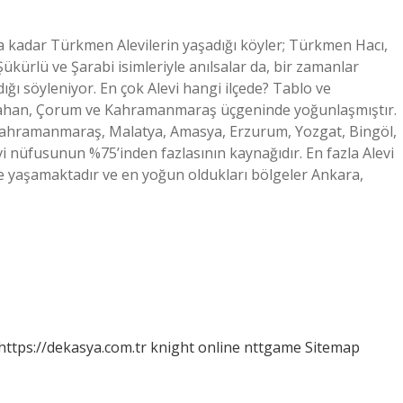
a kadar Türkmen Alevilerin yaşadığı köyler; Türkmen Hacı,
Şükürlü ve Şarabi isimleriyle anılsalar da, bir zamanlar
ğı söyleniyor. En çok Alevi hangi ilçede? Tablo ve
Ardahan, Çorum ve Kahramanmaraş üçgeninde yoğunlaşmıştır.
 Kahramanmaraş, Malatya, Amasya, Erzurum, Yozgat, Bingöl,
i nüfusunun %75’inden fazlasının kaynağıdır. En fazla Alevi
nde yaşamaktadır ve en yoğun oldukları bölgeler Ankara,
https://dekasya.com.tr
knight online
nttgame
Sitemap