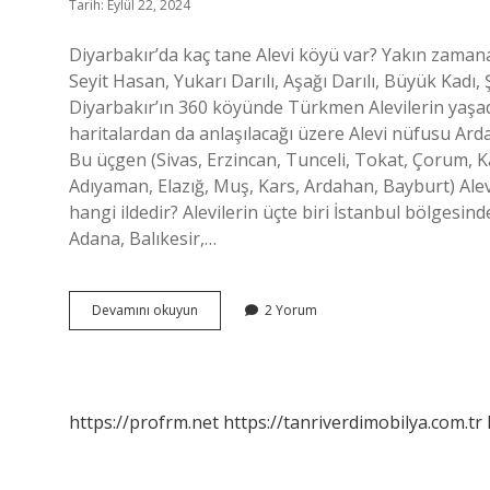
Tarih: Eylül 22, 2024
Diyarbakır’da kaç tane Alevi köyü var? Yakın zaman
Seyit Hasan, Yukarı Darılı, Aşağı Darılı, Büyük Kadı, 
Diyarbakır’ın 360 köyünde Türkmen Alevilerin yaşadı
haritalardan da anlaşılacağı üzere Alevi nüfusu 
Bu üçgen (Sivas, Erzincan, Tunceli, Tokat, Çorum,
Adıyaman, Elazığ, Muş, Kars, Ardahan, Bayburt) Alev
hangi ildedir? Alevilerin üçte biri İstanbul bölgesi
Adana, Balıkesir,…
Diyarbakır
Devamını okuyun
2 Yorum
Bismil
Alevi
Mi
https://profrm.net
https://tanriverdimobilya.com.tr