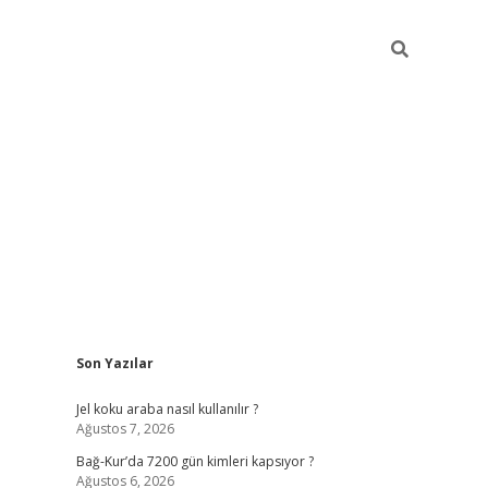
Sidebar
Son Yazılar
betexper günc
Jel koku araba nasıl kullanılır ?
Ağustos 7, 2026
Bağ-Kur’da 7200 gün kimleri kapsıyor ?
Ağustos 6, 2026