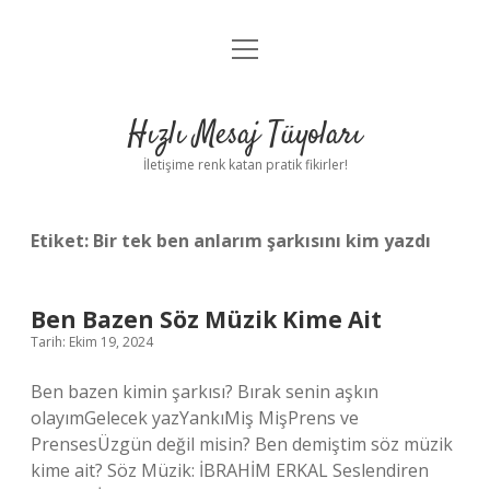
menüyü
Anasayfa
aç
Gizlilik Politikası
Hızlı Mesaj Tüyoları
Yasal Uyarı
İletişime renk katan pratik fikirler!
Hakkımızda
Etiket:
Bir tek ben anlarım şarkısını kim yazdı
Ben Bazen Söz Müzik Kime Ait
Tarih: Ekim 19, 2024
Ben bazen kimin şarkısı? Bırak senin aşkın
olayımGelecek yazYankıMiş MişPrens ve
PrensesÜzgün ​​değil misin? Ben demiştim söz müzik
kime ait? Söz Müzik: İBRAHİM ERKAL Seslendiren