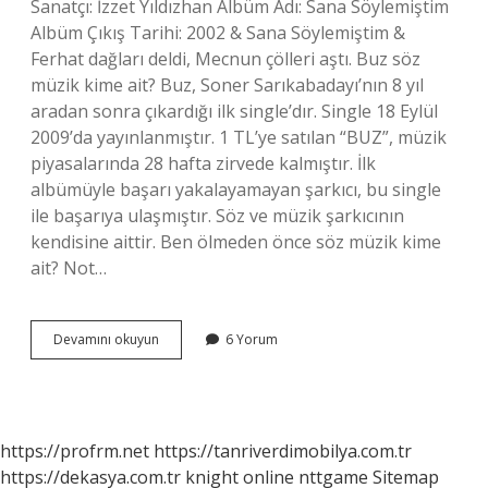
Sanatçı: İzzet Yıldızhan Albüm Adı: Sana Söylemiştim
Albüm Çıkış Tarihi: 2002 & Sana Söylemiştim &
Ferhat dağları deldi, Mecnun çölleri aştı. Buz söz
müzik kime ait? Buz, Soner Sarıkabadayı’nın 8 yıl
aradan sonra çıkardığı ilk single’dır. Single 18 Eylül
2009’da yayınlanmıştır. 1 TL’ye satılan “BUZ”, müzik
piyasalarında 28 hafta zirvede kalmıştır. İlk
albümüyle başarı yakalayamayan şarkıcı, bu single
ile başarıya ulaşmıştır. Söz ve müzik şarkıcının
kendisine aittir. Ben ölmeden önce söz müzik kime
ait? Not…
Ben
Devamını okuyun
6 Yorum
Bazen
Söz
Müzik
Kime
Ait
https://profrm.net
https://tanriverdimobilya.com.tr
https://dekasya.com.tr
knight online
nttgame
Sitemap