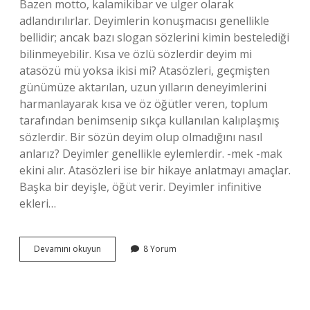
Bazen motto, kalamikibar ve ulger olarak
adlandırılırlar. Deyimlerin konuşmacısı genellikle
bellidir; ancak bazı slogan sözlerini kimin bestelediği
bilinmeyebilir. Kısa ve özlü sözlerdir deyim mi
atasözü mü yoksa ikisi mi? Atasözleri, geçmişten
günümüze aktarılan, uzun yılların deneyimlerini
harmanlayarak kısa ve öz öğütler veren, toplum
tarafından benimsenip sıkça kullanılan kalıplaşmış
sözlerdir. Bir sözün deyim olup olmadığını nasıl
anlarız? Deyimler genellikle eylemlerdir. -mek -mak
ekini alır. Atasözleri ise bir hikaye anlatmayı amaçlar.
Başka bir deyişle, öğüt verir. Deyimler infinitive
ekleri…
Kısa
Devamını okuyun
8 Yorum
Ve
Özlü
Sözlerdir
Deyim