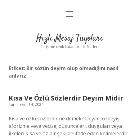
menüyü
Anasayfa
aç
Gizlilik Politikası
Hızlı Mesaj Tüyoları
Yasal Uyarı
İletişime renk katan pratik fikirler!
Hakkımızda
Etiket:
Bir sözün deyim olup olmadığını nasıl
anlarız
Kısa Ve Özlü Sözlerdir Deyim Midir
Tarih: Ekim 14, 2024
Kısa ve özlü sözlerdir ne demek? Deyim, özdeyiş,
aforizma veya vecize; düşünceleri, duyguları veya
ilkeleri kısa ve öz bir şekilde ifade eden kelimelerdir.