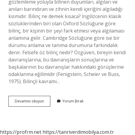
gözlemleme yoluyla bilinen duyumları, algıları ve
anıları barındıran ve zihnin kendi içeriğini algıladığı
kısmıdır. Bilinç ne demek kısaca? İngilizcenin klasik
sözlüklerinden biri olan Oxford Sözlüğüne göre
bilinç, bir kişinin bir şeyi fark etmesi veya algılaması
anlamına gelir. Cambridge Sözlüğüne göre ise bir
durumu anlama ve tanıma durumuna farkındalık
denir. Felsefe öz bilinç nedir? Özgüven, bireyin kendi
davranışlarına, bu davranışların sonuçlarına ve
başkalarının bu davranışlar hakkındaki görüşlerine
odaklanma eğilimidir (Fenigstein, Scheier ve Buss,
1975). Bilinçli kavramı…
Felsefede
Devamını okuyun
Yorum Bırak
Bilinç
Ne
Anlama
Gelir
https://profrm.net
https://tanriverdimobilya.com.tr