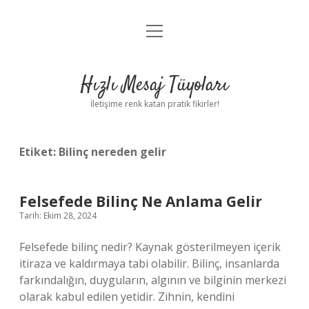
menüyü
Anasayfa
aç
Gizlilik Politikası
Hızlı Mesaj Tüyoları
Yasal Uyarı
İletişime renk katan pratik fikirler!
Hakkımızda
Etiket:
Bilinç nereden gelir
Felsefede Bilinç Ne Anlama Gelir
Tarih: Ekim 28, 2024
Felsefede bilinç nedir? Kaynak gösterilmeyen içerik
itiraza ve kaldırmaya tabi olabilir. Bilinç, insanlarda
farkındalığın, duyguların, algının ve bilginin merkezi
olarak kabul edilen yetidir. Zihnin, kendini