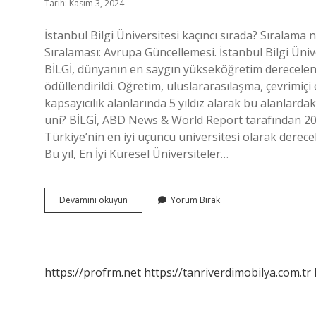
Tarih: Kasım 3, 2024
İstanbul Bilgi Üniversitesi kaçıncı sırada? Sırala
Sıralaması: Avrupa Güncellemesi. İstanbul Bilgi Üniver
BİLGİ, dünyanın en saygın yükseköğretim derecelendi
ödüllendirildi. Öğretim, uluslararasılaşma, çevrimiçi
kapsayıcılık alanlarında 5 yıldız alarak bu alanlardaki
üni? BİLGİ, ABD News & World Report tarafından 202
Türkiye’nin en iyi üçüncü üniversitesi olarak derecelen
Bu yıl, En İyi Küresel Üniversiteler…
Bilgi
Devamını okuyun
Yorum Bırak
Üniversitesi
Iyi
Bir
Üniversite
Mi
https://profrm.net
https://tanriverdimobilya.com.tr