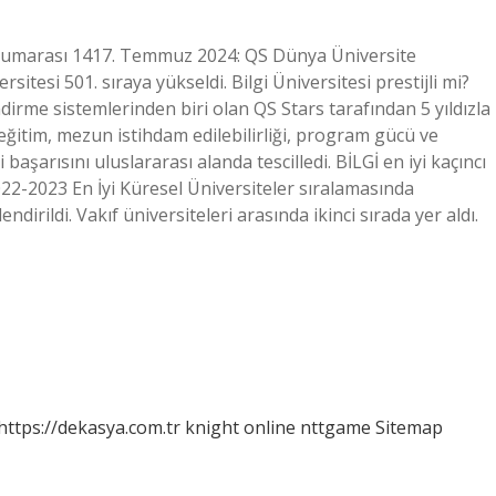
ma numarası 1417. Temmuz 2024: QS Dünya Üniversite
sitesi 501. sıraya yükseldi. Bilgi Üniversitesi prestijli mi?
rme sistemlerinden biri olan QS Stars tarafından 5 yıldızla
 eğitim, mezun istihdam edilebilirliği, program gücü ve
 başarısını uluslararası alanda tescilledi. BİLGİ en iyi kaçıncı
2-2023 En İyi Küresel Üniversiteler sıralamasında
dirildi. Vakıf üniversiteleri arasında ikinci sırada yer aldı.
https://dekasya.com.tr
knight online
nttgame
Sitemap