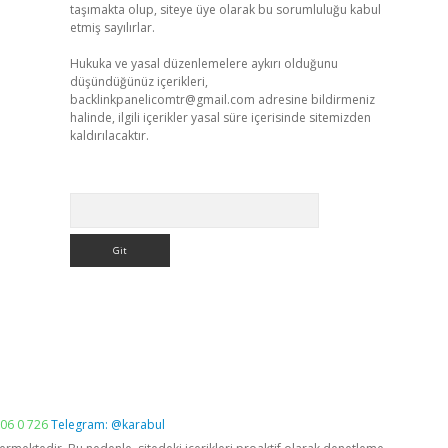
taşımakta olup, siteye üye olarak bu sorumluluğu kabul
etmiş sayılırlar.
Hukuka ve yasal düzenlemelere aykırı olduğunu
düşündüğünüz içerikleri,
backlinkpanelicomtr@gmail.com
adresine bildirmeniz
halinde, ilgili içerikler yasal süre içerisinde sitemizden
kaldırılacaktır.
Arama
06 0 726
Telegram: @karabul