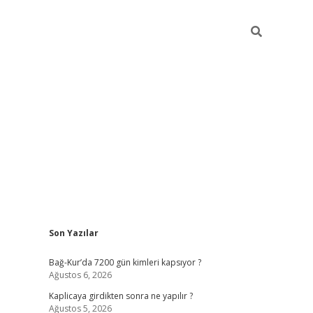
Sidebar
Son Yazılar
betexper günce
Bağ-Kur’da 7200 gün kimleri kapsıyor ?
Ağustos 6, 2026
Kaplicaya girdikten sonra ne yapılır ?
Ağustos 5, 2026