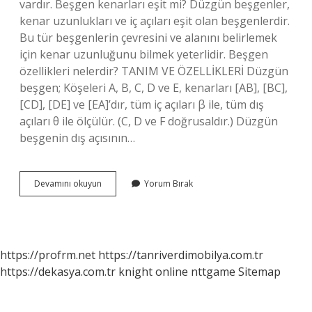
vardır. Beşgen kenarları eşit mi? Düzgün beşgenler,
kenar uzunlukları ve iç açıları eşit olan beşgenlerdir.
Bu tür beşgenlerin çevresini ve alanını belirlemek
için kenar uzunluğunu bilmek yeterlidir. Beşgen
özellikleri nelerdir? TANIM VE ÖZELLİKLERİ Düzgün
beşgen; Köşeleri A, B, C, D ve E, kenarları [AB], [BC],
[CD], [DE] ve [EA]’dır, tüm iç açıları β ile, tüm dış
açıları θ ile ölçülür. (C, D ve F doğrusaldır.) Düzgün
beşgenin dış açısının…
Beşgen
Devamını okuyun
Yorum Bırak
Simetrik
Midir
https://profrm.net
https://tanriverdimobilya.com.tr
https://dekasya.com.tr
knight online
nttgame
Sitemap