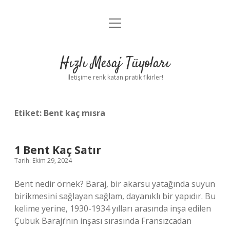
menüyü
Anasayfa
aç
Gizlilik Politikası
Hızlı Mesaj Tüyoları
Yasal Uyarı
İletişime renk katan pratik fikirler!
Hakkımızda
Etiket:
Bent kaç mısra
1 Bent Kaç Satır
Tarih: Ekim 29, 2024
Bent nedir örnek? Baraj, bir akarsu yatağında suyun
birikmesini sağlayan sağlam, dayanıklı bir yapıdır. Bu
kelime yerine, 1930-1934 yılları arasında inşa edilen
Çubuk Barajı’nın inşası sırasında Fransızcadan