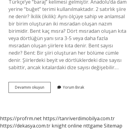
Türkçe’ye “baraj” kelimesi gelmiştir. Anadolu’da dam
yerine “buğet” terimi kullanılmaktadır. 2 satırlık şiire
ne denir? İkilik (ikilik): Aynı ölçüye sahip ve anlamsal
bir birim oluşturan iki mısradan oluşan nazım
birimidir. Bent kaç mısra? Dört mısradan oluşan kıta
veya dörtlüğün yanı sıra 3-5 veya daha fazla
mısradan oluşan şiirlere kıta denir. Bent sayısı
nedir? Bent: Bir şiiri oluşturan her bölüme cümle
denir. Şiirlerdeki beyit ve dörtlüklerdeki dize sayısı
sabittir, ancak kıtalardaki dize sayısı değişebilir.…
1
Devamını okuyun
Yorum Bırak
Bent
Kaç
Satır
https://profrm.net
https://tanriverdimobilya.com.tr
https://dekasya.com.tr
knight online
nttgame
Sitemap