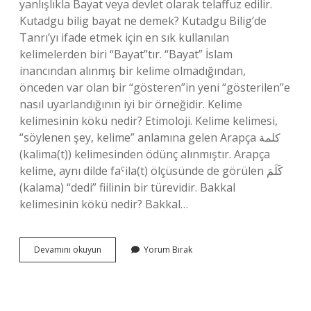
yanlışlıkla Bayat veya devlet olarak telaffuz edilir.
Kutadgu bilig bayat ne demek? Kutadgu Bilig’de
Tanrı’yı ​​ifade etmek için en sık kullanılan
kelimelerden biri “Bayat”tır. “Bayat” İslam
inancından alınmış bir kelime olmadığından,
önceden var olan bir “gösteren”in yeni “gösterilen”e
nasıl uyarlandığının iyi bir örneğidir. Kelime
kelimesinin kökü nedir? Etimoloji. Kelime kelimesi,
“söylenen şey, kelime” anlamına gelen Arapça كلمة
(kalima(t)) kelimesinden ödünç alınmıştır. Arapça
kelime, aynı dilde faˁila(t) ölçüsünde de görülen كَلَمَ
(kalama) “dedi” fiilinin bir türevidir. Bakkal
kelimesinin kökü nedir? Bakkal…
Bayat
Devamını okuyun
Yorum Bırak
Kelimesinin
Kökü
Nedir