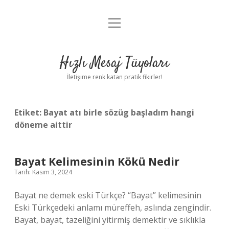
menüyü
Anasayfa
aç
Gizlilik Politikası
Hızlı Mesaj Tüyoları
Yasal Uyarı
İletişime renk katan pratik fikirler!
Hakkımızda
Etiket:
Bayat atı birle sözüg başladım hangi
döneme aittir
Bayat Kelimesinin Kökü Nedir
Tarih: Kasım 3, 2024
Bayat ne demek eski Türkçe? “Bayat” kelimesinin
Eski Türkçedeki anlamı müreffeh, aslında zengindir.
Bayat, bayat, tazeliğini yitirmiş demektir ve sıklıkla