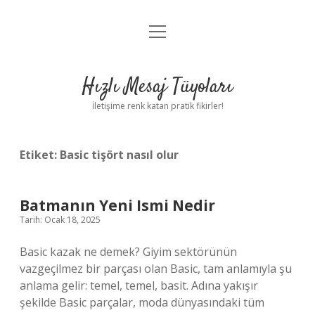
menüyü
Anasayfa
aç
Gizlilik Politikası
Hızlı Mesaj Tüyoları
Yasal Uyarı
İletişime renk katan pratik fikirler!
Hakkımızda
Etiket:
Basic tişört nasıl olur
Batmanın Yeni Ismi Nedir
Tarih: Ocak 18, 2025
Basic kazak ne demek? Giyim sektörünün
vazgeçilmez bir parçası olan Basic, tam anlamıyla şu
anlama gelir: temel, temel, basit. Adına yakışır
şekilde Basic parçalar, moda dünyasındaki tüm