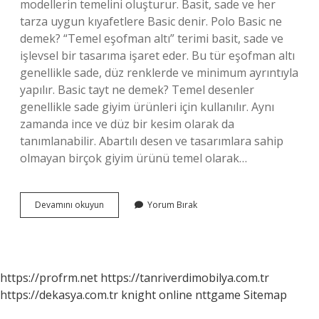
modellerin temelini oluşturur. Basit, sade ve her
tarza uygun kıyafetlere Basic denir. Polo Basic ne
demek? “Temel eşofman altı” terimi basit, sade ve
işlevsel bir tasarıma işaret eder. Bu tür eşofman altı
genellikle sade, düz renklerde ve minimum ayrıntıyla
yapılır. Basic tayt ne demek? Temel desenler
genellikle sade giyim ürünleri için kullanılır. Aynı
zamanda ince ve düz bir kesim olarak da
tanımlanabilir. Abartılı desen ve tasarımlara sahip
olmayan birçok giyim ürünü temel olarak…
Batmanın
Devamını okuyun
Yorum Bırak
Yeni
Ismi
Nedir
https://profrm.net
https://tanriverdimobilya.com.tr
https://dekasya.com.tr
knight online
nttgame
Sitemap