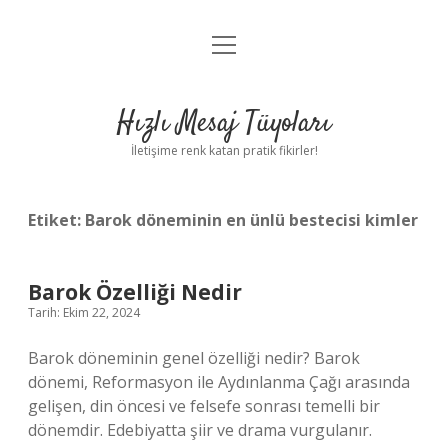
menüyü
Anasayfa
aç
Gizlilik Politikası
Hızlı Mesaj Tüyoları
Yasal Uyarı
İletişime renk katan pratik fikirler!
Hakkımızda
Etiket:
Barok döneminin en ünlü bestecisi kimler
Barok Özelliği Nedir
Tarih: Ekim 22, 2024
Barok döneminin genel özelliği nedir? Barok
dönemi, Reformasyon ile Aydınlanma Çağı arasında
gelişen, din öncesi ve felsefe sonrası temelli bir
dönemdir. Edebiyatta şiir ve drama vurgulanır.