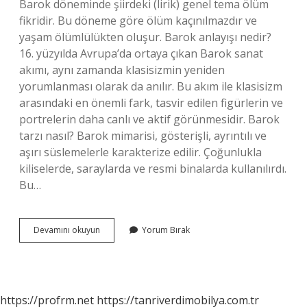
Barok döneminde şiirdeki (lirik) genel tema ölüm
fikridir. Bu döneme göre ölüm kaçınılmazdır ve
yaşam ölümlülükten oluşur. Barok anlayışı nedir?
16. yüzyılda Avrupa’da ortaya çıkan Barok sanat
akımı, aynı zamanda klasisizmin yeniden
yorumlanması olarak da anılır. Bu akım ile klasisizm
arasındaki en önemli fark, tasvir edilen figürlerin ve
portrelerin daha canlı ve aktif görünmesidir. Barok
tarzı nasıl? Barok mimarisi, gösterişli, ayrıntılı ve
aşırı süslemelerle karakterize edilir. Çoğunlukla
kiliselerde, saraylarda ve resmi binalarda kullanılırdı.
Bu…
Barok
Devamını okuyun
Yorum Bırak
Özelliği
Nedir
https://profrm.net
https://tanriverdimobilya.com.tr