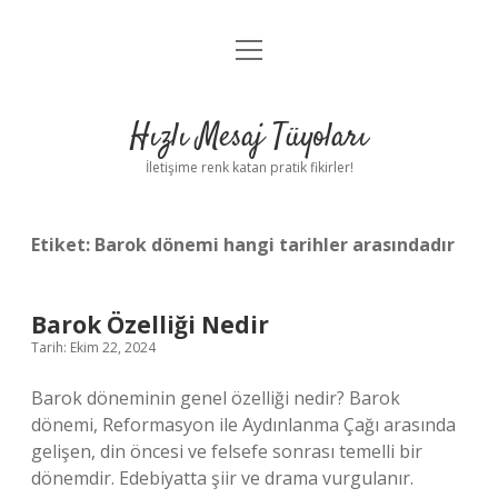
menüyü
Anasayfa
aç
Gizlilik Politikası
Hızlı Mesaj Tüyoları
Yasal Uyarı
İletişime renk katan pratik fikirler!
Hakkımızda
Etiket:
Barok dönemi hangi tarihler arasındadır
Barok Özelliği Nedir
Tarih: Ekim 22, 2024
Barok döneminin genel özelliği nedir? Barok
dönemi, Reformasyon ile Aydınlanma Çağı arasında
gelişen, din öncesi ve felsefe sonrası temelli bir
dönemdir. Edebiyatta şiir ve drama vurgulanır.