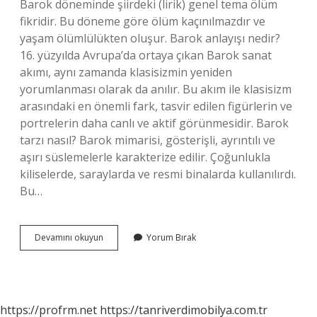
Barok döneminde şiirdeki (lirik) genel tema ölüm
fikridir. Bu döneme göre ölüm kaçınılmazdır ve
yaşam ölümlülükten oluşur. Barok anlayışı nedir?
16. yüzyılda Avrupa’da ortaya çıkan Barok sanat
akımı, aynı zamanda klasisizmin yeniden
yorumlanması olarak da anılır. Bu akım ile klasisizm
arasındaki en önemli fark, tasvir edilen figürlerin ve
portrelerin daha canlı ve aktif görünmesidir. Barok
tarzı nasıl? Barok mimarisi, gösterişli, ayrıntılı ve
aşırı süslemelerle karakterize edilir. Çoğunlukla
kiliselerde, saraylarda ve resmi binalarda kullanılırdı.
Bu…
Barok
Devamını okuyun
Yorum Bırak
Özelliği
Nedir
https://profrm.net
https://tanriverdimobilya.com.tr