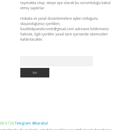
taşımakta olup, siteye üye olarak bu sorumluluğu kabul
etmiş sayılırlar.
Hukuka ve yasal düzenlemelere aykırı olduğunu
düşündüğünüz içerikleri,
backlinkpanelicomtr@gmail.com
adresine bildirmeniz
halinde, ilgili içerikler yasal süre içerisinde sitemizden
kaldırılacaktır.
Arama
06 0 726
Telegram: @karabul