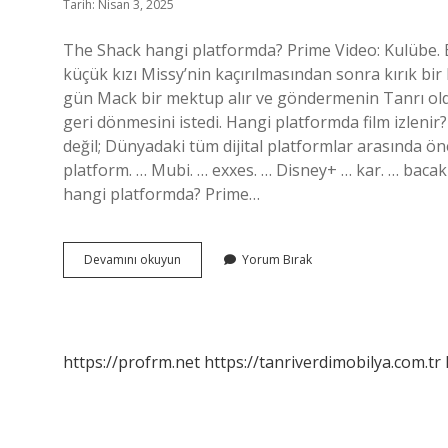
Tarih: Nisan 3, 2025
The Shack hangi platformda? Prime Video: Kulübe. Ba
küçük kızı Missy’nin kaçırılmasından sonra kırık bir
gün Mack bir mektup alır ve göndermenin Tanrı o
geri dönmesini istedi. Hangi platformda film izlenir?
değil; Dünyadaki tüm dijital platformlar arasında öne 
platform. … Mubi. … exxes. … Disney+ … kar. … bacak 
hangi platformda? Prime…
The
Devamını okuyun
Yorum Bırak
Shack
Nerede
Izlenir
https://profrm.net
https://tanriverdimobilya.com.tr