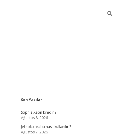
Sidebar
Son Yazılar
betexper günce
Sophie Xeon kimdir ?
Ağustos 8, 2026
Jel koku araba nasıl kullanılır ?
Ağustos 7, 2026