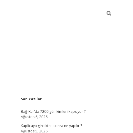
Sidebar
Son Yazılar
betexper günce
Bağ-Kur’da 7200 gün kimleri kapsıyor ?
Ağustos 6, 2026
Kaplicaya girdikten sonra ne yapılır ?
Ağustos 5, 2026