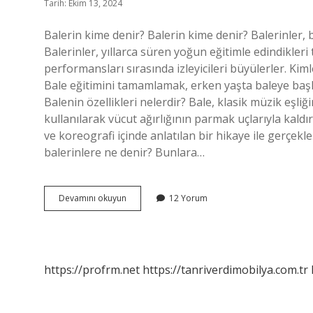
Tarih: Ekim 13, 2024
Balerin kime denir? Balerin kime denir? Balerinler, 
Balerinler, yıllarca süren yoğun eğitimle edindikleri
performansları sırasında izleyicileri büyülerler. Kim
Bale eğitimini tamamlamak, erken yaşta baleye başl
Balenin özellikleri nelerdir? Bale, klasik müzik eşliği
kullanılarak vücut ağırlığının parmak uçlarıyla kaldırı
ve koreografi içinde anlatılan bir hikaye ile gerçekle
balerinlere ne denir? Bunlara…
Balerin
Devamını okuyun
12 Yorum
Nedir
Kime
Denir
https://profrm.net
https://tanriverdimobilya.com.tr