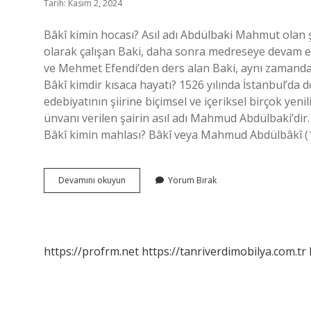
Tarih: Kasım 2, 2024
Bâkî kimin hocası? Asıl adı Abdülbaki Mahmut olan şa
olarak çalışan Baki, daha sonra medreseye devam e
ve Mehmet Efendi’den ders alan Baki, aynı zamanda t
Bâkî kimdir kısaca hayatı? 1526 yılında İstanbul’da d
edebiyatının şiirine biçimsel ve içeriksel birçok yeni
ünvanı verilen şairin asıl adı Mahmud Abdülbaki’di
Bâkî kimin mahlası? Bâkî veya Mahmud Abdülbâkî (
Baki
Devamını okuyun
Yorum Bırak
Kimin
Öğrencisi
https://profrm.net
https://tanriverdimobilya.com.tr