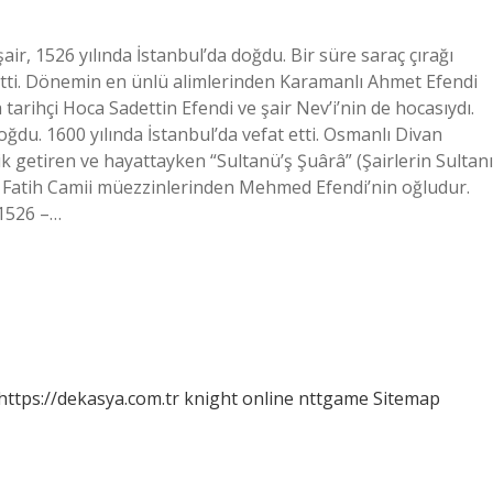
ir, 1526 yılında İstanbul’da doğdu. Bir süre saraç çırağı
tti. Dönemin en ünlü alimlerinden Karamanlı Ahmet Efendi
arihçi Hoca Sadettin Efendi ve şair Nev’i’nin de hocasıydı.
oğdu. 1600 yılında İstanbul’da vefat etti. Osmanlı Divan
lik getiren ve hayattayken “Sultanü’ş Şuârâ” (Şairlerin Sultanı
r. Fatih Camii müezzinlerinden Mehmed Efendi’nin oğludur.
1526 –…
https://dekasya.com.tr
knight online
nttgame
Sitemap