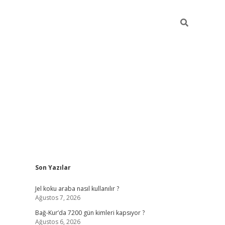
Sidebar
Son Yazılar
betexper günc
Jel koku araba nasıl kullanılır ?
Ağustos 7, 2026
Bağ-Kur’da 7200 gün kimleri kapsıyor ?
Ağustos 6, 2026