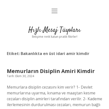
menüyü
Anasayfa
aç
Gizlilik Politikası
Hızlı Mesaj Tüyoları
Yasal Uyarı
İletişime renk katan pratik fikirler!
Hakkımızda
Etiket:
Bakanlıkta en üst idari amir kimdir
Memurların Disiplin Amiri Kimdir
Tarih: Ekim 30, 2024
Memurlara disiplin cezasını kim verir? 1- Devlet
memurlarına uyarma, kınama ve maaştan kesme
cezaları disiplin amirleri tarafından verilir. 2- Kademe
ilerlemesinin durdurulması cezaları, memurun bağlı