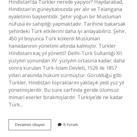
Hindistan’da Türkler nerede yaşıyor? Haydarabad,
Hindistan’ın güneybatısında yer alır ve Telangana
eyaletinin başkentidir. Şehir yoğun bir Müslüman
nüfusa ev sahipliği yapmaktadır. Tarihine bakarsak
şehirdeki Türk etkilerini daha iyi anlayabiliriz. Şehir,
450 yıl boyunca Türk kökenli Müslüman
hanedanının yönetimi altında kalmıştır. Türkler
Hindistanı kaç yıl yönetti? Delhi-Türk Sultanlığı XII.
yüzyılın sonundan XV. yüzyılın ortasına kadar; daha
sonra kurulan Türk-İslam Devleti, 1526 ile 1857
yılları arasında hüküm sürmüştür. Görüldüğü gibi
Türkler, Hindistan topraklarını yaklaşık yedi yüz yıl
yönetmişlerdir. Bu süre zarfında geride ölümsüz
mimari eserler bırakmışlardır. Türkiye’de ne kadar
Türk…
Hindistan
Devamını okuyun
6 Yorum
Ne
Kadar