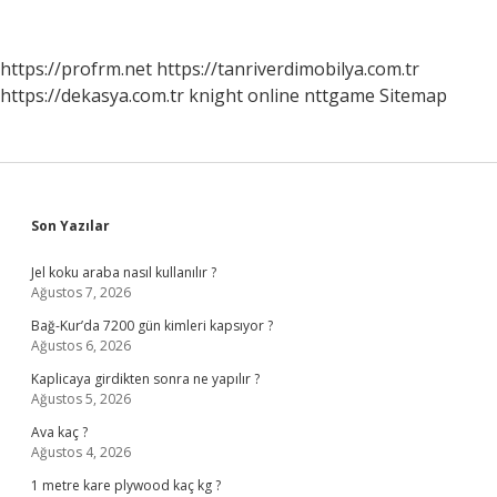
Türk
Var
https://profrm.net
https://tanriverdimobilya.com.tr
https://dekasya.com.tr
knight online
nttgame
Sitemap
Sidebar
Son Yazılar
Jel koku araba nasıl kullanılır ?
Ağustos 7, 2026
Bağ-Kur’da 7200 gün kimleri kapsıyor ?
Ağustos 6, 2026
Kaplicaya girdikten sonra ne yapılır ?
Ağustos 5, 2026
Ava kaç ?
Ağustos 4, 2026
1 metre kare plywood kaç kg ?