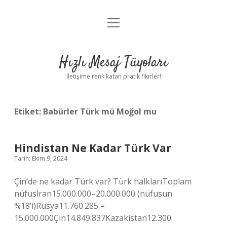
menüyü
Anasayfa
aç
Gizlilik Politikası
Hızlı Mesaj Tüyoları
Yasal Uyarı
İletişime renk katan pratik fikirler!
Hakkımızda
Etiket:
Babürler Türk mü Moğol mu
Hindistan Ne Kadar Türk Var
Tarih: Ekim 9, 2024
Çin’de ne kadar Türk var? Türk halklarıToplam
nüfusİran15.000.000–20.000.000 (nüfusun
%18’i)Rusya11.760.285 –
15.000.000Çin14.849.837Kazakistan12.300.