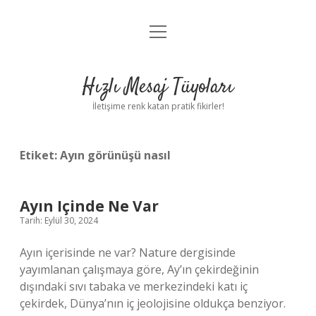
menüyü
Anasayfa
aç
Gizlilik Politikası
Hızlı Mesaj Tüyoları
Yasal Uyarı
İletişime renk katan pratik fikirler!
Hakkımızda
Etiket:
Ayın görünüşü nasıl
Ayın Içinde Ne Var
Tarih: Eylül 30, 2024
Ayın içerisinde ne var? Nature dergisinde
yayımlanan çalışmaya göre, Ay’ın çekirdeğinin
dışındaki sıvı tabaka ve merkezindeki katı iç
çekirdek, Dünya’nın iç jeolojisine oldukça benziyor.