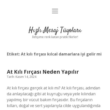
menüyü
Anasayfa
aç
Gizlilik Politikası
Hızlı Mesaj Tüyoları
Yasal Uyarı
İletişime renk katan pratik fikirler!
Hakkımızda
Etiket:
At kılı fırçası kılcal damarlara iyi gelir mi
At Kılı Fırçası Neden Yapılır
Tarih: Kasım 14, 2024
At kılı fırçası gerçek at kılı mı? At kılı fırçası, adından
da anlaşılacağı gibi at kuyruğu veya yele kılından
yapılmış bir vücut bakım fırçasıdır. Bu fırçaların
kılları, doğal ve sert yapılarıyla cilde uygulandığında