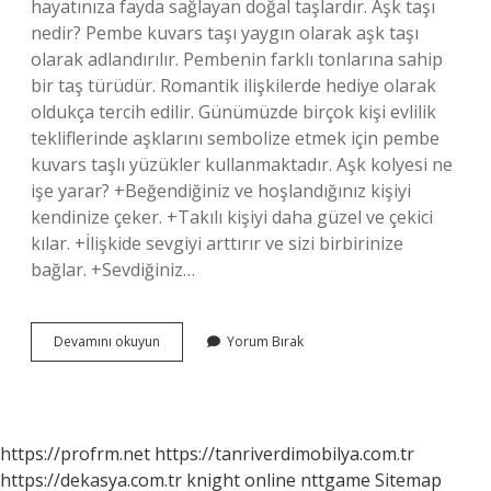
hayatınıza fayda sağlayan doğal taşlardır. Aşk taşı
nedir? Pembe kuvars taşı yaygın olarak aşk taşı
olarak adlandırılır. Pembenin farklı tonlarına sahip
bir taş türüdür. Romantik ilişkilerde hediye olarak
oldukça tercih edilir. Günümüzde birçok kişi evlilik
tekliflerinde aşklarını sembolize etmek için pembe
kuvars taşlı yüzükler kullanmaktadır. Aşk kolyesi ne
işe yarar? +Beğendiğiniz ve hoşlandığınız kişiyi
kendinize çeker. +Takılı kişiyi daha güzel ve çekici
kılar. +İlişkide sevgiyi arttırır ve sizi birbirinize
bağlar. +Sevdiğiniz…
Aşk
Devamını okuyun
Yorum Bırak
Taşı
Ne
Işe
Yarar
https://profrm.net
https://tanriverdimobilya.com.tr
https://dekasya.com.tr
knight online
nttgame
Sitemap