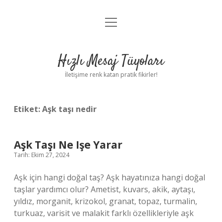
menüyü
Anasayfa
aç
Gizlilik Politikası
Hızlı Mesaj Tüyoları
Yasal Uyarı
İletişime renk katan pratik fikirler!
Hakkımızda
Etiket:
Aşk taşı nedir
Aşk Taşı Ne Işe Yarar
Tarih: Ekim 27, 2024
Aşk için hangi doğal taş? Aşk hayatınıza hangi doğal
taşlar yardımcı olur? Ametist, kuvars, akik, aytaşı,
yıldız, morganit, krizokol, granat, topaz, turmalin,
turkuaz, varisit ve malakit farklı özellikleriyle aşk