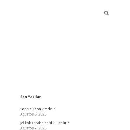
Sidebar
Son Yazılar
betexper günce
Sophie Xeon kimdir ?
Ağustos 8, 2026
Jel koku araba nasıl kullanılır ?
Ağustos 7, 2026