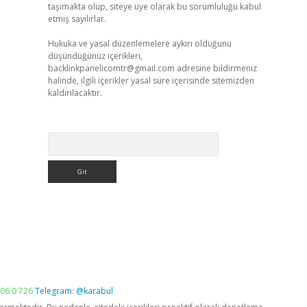
taşımakta olup, siteye üye olarak bu sorumluluğu kabul
etmiş sayılırlar.
Hukuka ve yasal düzenlemelere aykırı olduğunu
düşündüğünüz içerikleri,
backlinkpanelicomtr@gmail.com
adresine bildirmeniz
halinde, ilgili içerikler yasal süre içerisinde sitemizden
kaldırılacaktır.
Arama
06 0 726
Telegram: @karabul