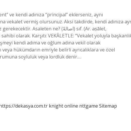
t” ve kendi adınıza “principal” eklerseniz, aynı
a vekalet vermiş olursunuz. Aksi takdirde, kendi adınıza ayr
saleten ne? (ﺍﺻﺎﻟﺔً) sıf. (Ar. aṣālet,
ıl sahibi olarak. Karşıtı: VEKÂLETLE: “Vekalet yoluyla başkanlı
şmeyi kendi adıma ve oğlum adına vekil olarak
 veya hükümdarın emriyle belirli ayrıcalıklara ve özel
durumuna soyluluk veya lordluk denir.…
https://dekasya.com.tr
knight online
nttgame
Sitemap