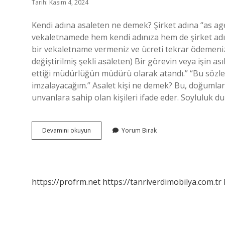
Tarih: Kasım 4, 2024
Kendi adına asaleten ne demek? Şirket adına “as agen
vekaletnamede hem kendi adınıza hem de şirket adın
bir vekaletname vermeniz ve ücreti tekrar ödemeniz gerekecektir. A
değiştirilmiş şekli aṣāleten) Bir görevin veya işin as
ettiği müdürlüğün müdürü olarak atandı.” “Bu sözle
imzalayacağım.” Asalet kişi ne demek? Bu, doğumları
unvanlara sahip olan kişileri ifade eder. Soyluluk 
Kendisine
Devamını okuyun
Yorum Bırak
Asaleten
Ne
Demek
https://profrm.net
https://tanriverdimobilya.com.tr