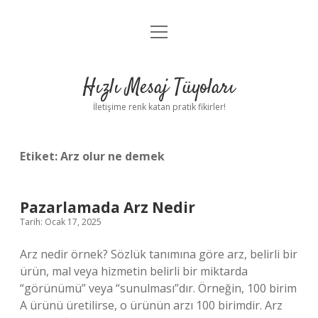
menüyü
Anasayfa
aç
Gizlilik Politikası
Hızlı Mesaj Tüyoları
Yasal Uyarı
İletişime renk katan pratik fikirler!
Hakkımızda
Etiket:
Arz olur ne demek
Pazarlamada Arz Nedir
Tarih: Ocak 17, 2025
Arz nedir örnek? Sözlük tanımına göre arz, belirli bir
ürün, mal veya hizmetin belirli bir miktarda
“görünümü” veya “sunulması”dır. Örneğin, 100 birim
A ürünü üretilirse, o ürünün arzı 100 birimdir. Arz