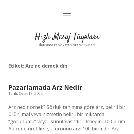
menüyü
Anasayfa
aç
Gizlilik Politikası
Hızlı Mesaj Tüyoları
Yasal Uyarı
İletişime renk katan pratik fikirler!
Hakkımızda
Etiket:
Arz ne demek dîn
Pazarlamada Arz Nedir
Tarih: Ocak 17, 2025
Arz nedir örnek? Sözlük tanımına göre arz, belirli bir
ürün, mal veya hizmetin belirli bir miktarda
“görünümü” veya “sunulması”dır. Örneğin, 100 birim
A ürünü üretilirse, o ürünün arzı 100 birimdir. Arz