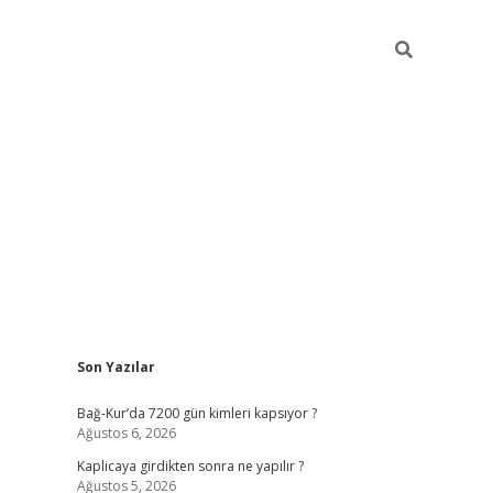
Sidebar
Son Yazılar
betexper günce
Bağ-Kur’da 7200 gün kimleri kapsıyor ?
Ağustos 6, 2026
Kaplicaya girdikten sonra ne yapılır ?
Ağustos 5, 2026