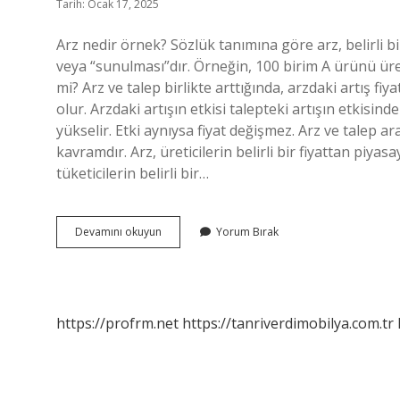
Tarih: Ocak 17, 2025
Arz nedir örnek? Sözlük tanımına göre arz, belirli b
veya “sunulması”dır. Örneğin, 100 birim A ürünü üreti
mi? Arz ve talep birlikte arttığında, arzdaki artış fi
olur. Arzdaki artışın etkisi talepteki artışın etkisin
yükselir. Etki aynıysa fiyat değişmez. Arz ve talep a
kavramdır. Arz, üreticilerin belirli bir fiyattan piy
tüketicilerin belirli bir…
Pazarlamada
Devamını okuyun
Yorum Bırak
Arz
Nedir
https://profrm.net
https://tanriverdimobilya.com.tr