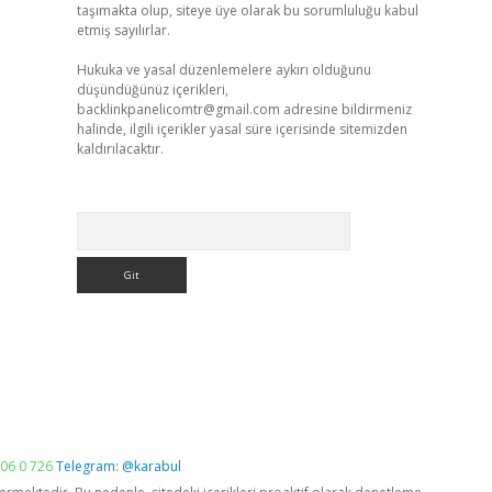
taşımakta olup, siteye üye olarak bu sorumluluğu kabul
etmiş sayılırlar.
Hukuka ve yasal düzenlemelere aykırı olduğunu
düşündüğünüz içerikleri,
backlinkpanelicomtr@gmail.com
adresine bildirmeniz
halinde, ilgili içerikler yasal süre içerisinde sitemizden
kaldırılacaktır.
Arama
06 0 726
Telegram: @karabul