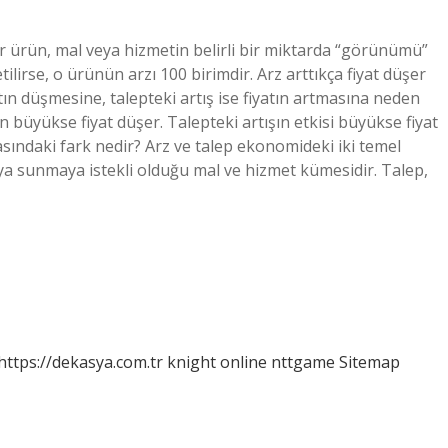
ir ürün, mal veya hizmetin belirli bir miktarda “görünümü”
lirse, o ürünün arzı 100 birimdir. Arz arttıkça fiyat düşer
yatın düşmesine, talepteki artış ise fiyatın artmasına neden
den büyükse fiyat düşer. Talepteki artışın etkisi büyükse fiyat
rasındaki fark nedir? Arz ve talep ekonomideki iki temel
asaya sunmaya istekli olduğu mal ve hizmet kümesidir. Talep,
https://dekasya.com.tr
knight online
nttgame
Sitemap