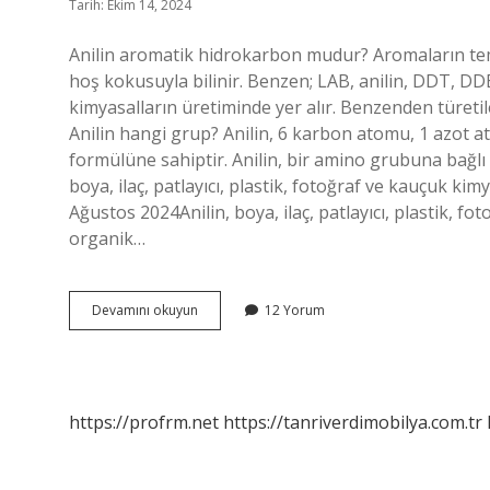
Tarih: Ekim 14, 2024
Anilin aromatik hidrokarbon mudur? Aromaların tem
hoş kokusuyla bilinir. Benzen; LAB, anilin, DDT, DDB
kimyasalların üretiminde yer alır. Benzenden türetil
Anilin hangi grup? Anilin, 6 karbon atomu, 1 azot
formülüne sahiptir. Anilin, bir amino grubuna bağlı b
boya, ilaç, patlayıcı, plastik, fotoğraf ve kauçuk ki
Ağustos 2024Anilin, boya, ilaç, patlayıcı, plastik, f
organik…
Anilin
Devamını okuyun
12 Yorum
Aromatik
Mi
https://profrm.net
https://tanriverdimobilya.com.tr