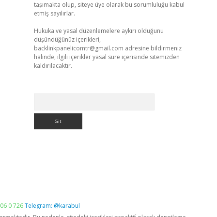
taşımakta olup, siteye üye olarak bu sorumluluğu kabul
etmiş sayılırlar.
Hukuka ve yasal düzenlemelere aykırı olduğunu
düşündüğünüz içerikleri,
backlinkpanelicomtr@gmail.com
adresine bildirmeniz
halinde, ilgili içerikler yasal süre içerisinde sitemizden
kaldırılacaktır.
Arama
06 0 726
Telegram: @karabul