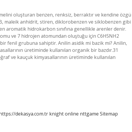
elini oluşturan benzen, renksiz, berraktır ve kendine özgü
, maleik anhidrit, stiren, diklorobenzen ve siklobenzen gibi
en aromatik hidrokarbon sınıfına genellikle arenler denir.
 atomu ve 7 hidrojen atomundan oluştuğu için C6H5NH2
ir fenil grubuna sahiptir. Anilin asidik mi bazik mi? Anilin,
myasallarının üretiminde kullanılan organik bir bazdır.31
otoğraf ve kauçuk kimyasallarının üretiminde kullanılan
https://dekasya.com.tr
knight online
nttgame
Sitemap