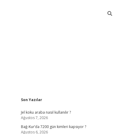
Sidebar
Son Yazılar
betexper günc
Jel koku araba nasıl kullanılır ?
Ağustos 7, 2026
Bağ-Kur’da 7200 gün kimleri kapsıyor ?
Ağustos 6, 2026