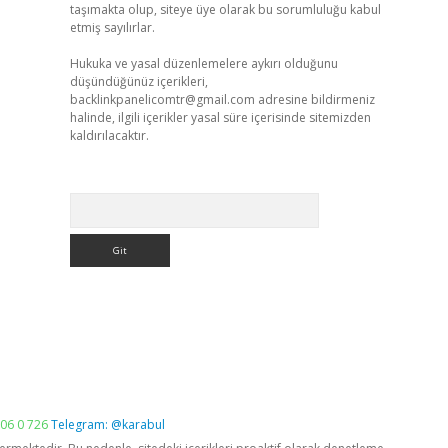
taşımakta olup, siteye üye olarak bu sorumluluğu kabul
etmiş sayılırlar.
Hukuka ve yasal düzenlemelere aykırı olduğunu
düşündüğünüz içerikleri,
backlinkpanelicomtr@gmail.com
adresine bildirmeniz
halinde, ilgili içerikler yasal süre içerisinde sitemizden
kaldırılacaktır.
Arama
06 0 726
Telegram: @karabul