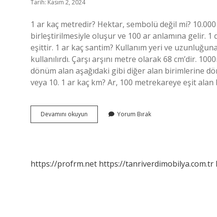
Tarih: Kasım 2, 2024
1 ar kaç metredir? Hektar, sembolü değil mi? 10.000 m
birleştirilmesiyle oluşur ve 100 ar anlamına gelir. 1
eşittir. 1 ar kaç santim? Kullanım yeri ve uzunluğuna 
kullanılırdı. Çarşı arşını metre olarak 68 cm’dir. 1
dönüm alan aşağıdaki gibi diğer alan birimlerine d
veya 10. 1 ar kaç km? Ar, 100 metrekareye eşit alan 
Ar
Devamını okuyun
Yorum Bırak
Ne
Demek
Ölçü
https://profrm.net
https://tanriverdimobilya.com.tr