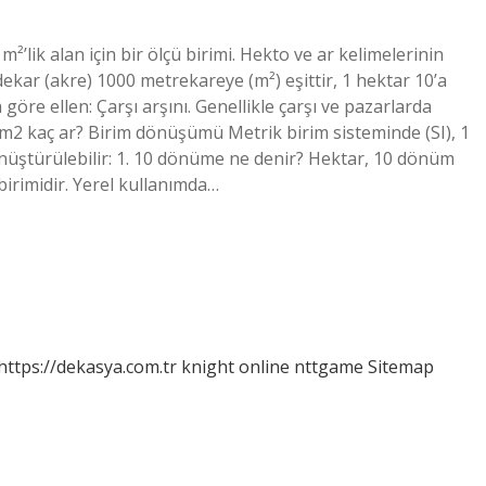
²’lik alan için bir ölçü birimi. Hekto ve ar kelimelerinin
 dekar (akre) 1000 metrekareye (m²) eşittir, 1 hektar 10’a
göre ellen: Çarşı arşını. Genellikle çarşı ve pazarlarda
000m2 kaç ar? Birim dönüşümü Metrik birim sisteminde (SI), 1
önüştürülebilir: 1. 10 dönüme ne denir? Hektar, 10 dönüm
birimidir. Yerel kullanımda…
https://dekasya.com.tr
knight online
nttgame
Sitemap