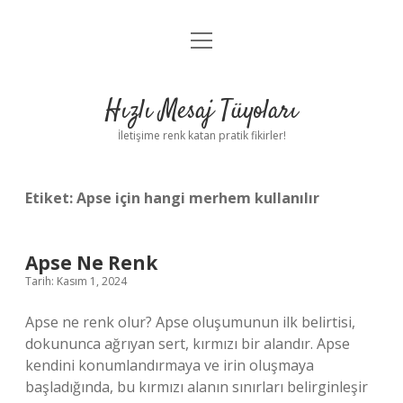
menüyü
Anasayfa
aç
Gizlilik Politikası
Hızlı Mesaj Tüyoları
Yasal Uyarı
İletişime renk katan pratik fikirler!
Hakkımızda
Etiket:
Apse için hangi merhem kullanılır
Apse Ne Renk
Tarih: Kasım 1, 2024
Apse ne renk olur? Apse oluşumunun ilk belirtisi,
dokununca ağrıyan sert, kırmızı bir alandır. Apse
kendini konumlandırmaya ve irin oluşmaya
başladığında, bu kırmızı alanın sınırları belirginleşir