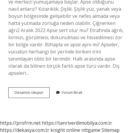
ve merkezi yumuşamaya başlar. Apse olduğunu
nasıl anlarız? Kızarıklık. Şişlik. Şişlik yüz, yanak veya
boyun bölgesinde gelişebilir ve nefes almada veya
hatta yutmada zorluğa neden olabilir. Çiğnerken
ağrı2 Aralık 2022 Apse sert olur mu? Etrafında ağrılı,
kırmızı, görülmesi, dokunulması ve hissedilmesi zor
bir bölge vardır. İltihapla ve apse aynı mı? Apseler,
vücudun herhangi bir yerinde biriken irini
tanımlayan tıbbi bir terimdir. Halk arasında apse
olarak da bilinen birçok farklı apse türü vardır. Diş
apseleri…
Apse
Devamını okuyun
Yorum Bırak
Ne
Renk
https://profrm.net
https://tanriverdimobilya.com.tr
https://dekasya.com.tr
knight online
nttgame
Sitemap