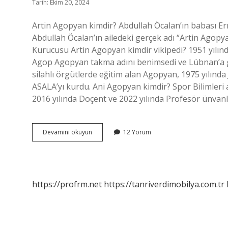
Tarih: Ekim 20, 2024
Artin Agopyan kimdir? Abdullah Öcalan’ın babası Erme
Abdullah Öcalan’ın ailedeki gerçek adı “Artin Ago
Kurucusu Artin Agopyan kimdir vikipedi? 1951 yılı
Agop Agopyan takma adını benimsedi ve Lübnan’a gö
silahlı örgütlerde eğitim alan Agopyan, 1975 yılınd
ASALA’yı kurdu. Ani Agopyan kimdir? Spor Bilimleri 
2016 yılında Doçent ve 2022 yılında Profesör ünvanla
Artin
Devamını okuyun
12 Yorum
Agopyan
Kaç
Yaşında
https://profrm.net
https://tanriverdimobilya.com.tr