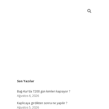
Sidebar
Son Yazılar
betexper günce
Bağ-Kur’da 7200 gün kimleri kapsıyor ?
Ağustos 6, 2026
Kaplicaya girdikten sonra ne yapılır ?
Ağustos 5, 2026