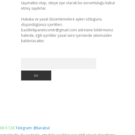
taşımakta olup, siteye üye olarak bu sorumluluğu kabul
etmiş sayılırlar.
Hukuka ve yasal düzenlemelere aykırı olduğunu
düşündüğünüz içerikleri,
backlinkpanelicomtr@gmail.com
adresine bildirmeniz
halinde, ilgili içerikler yasal süre içerisinde sitemizden
kaldırılacaktır.
Arama
06 0 726
Telegram: @karabul