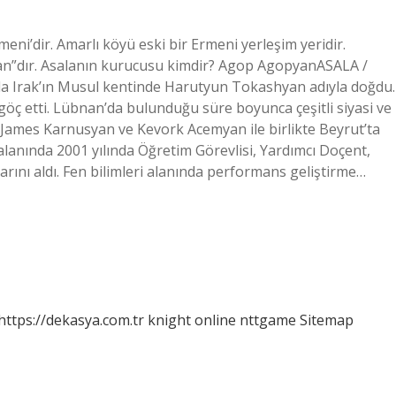
ni’dir. Amarlı köyü eski bir Ermeni yerleşim yeridir.
pyan”dır. Asalanın kurucusu kimdir? Agop AgopyanASALA /
nda Irak’ın Musul kentinde Harutyun Tokashyan adıyla doğdu.
ç etti. Lübnan’da bulunduğu süre boyunca çeşitli siyasi ve
a James Karnusyan ve Kevork Acemyan ile birlikte Beyrut’ta
alanında 2001 yılında Öğretim Görevlisi, Yardımcı Doçent,
rını aldı. Fen bilimleri alanında performans geliştirme…
https://dekasya.com.tr
knight online
nttgame
Sitemap