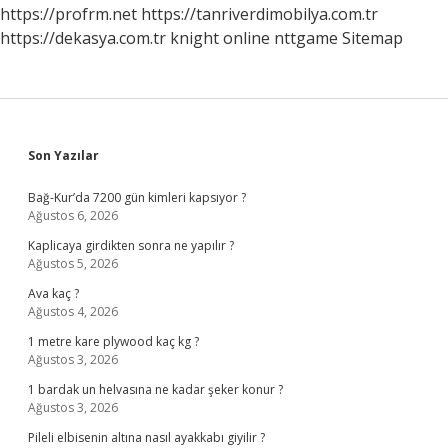
Oluşturur
https://profrm.net
https://tanriverdimobilya.com.tr
Mu
https://dekasya.com.tr
knight online
nttgame
Sitemap
Sidebar
Son Yazılar
Bağ-Kur’da 7200 gün kimleri kapsıyor ?
Ağustos 6, 2026
Kaplicaya girdikten sonra ne yapılır ?
Ağustos 5, 2026
Ava kaç ?
Ağustos 4, 2026
1 metre kare plywood kaç kg ?
Ağustos 3, 2026
1 bardak un helvasına ne kadar şeker konur ?
Ağustos 3, 2026
Pileli elbisenin altına nasıl ayakkabı giyilir ?