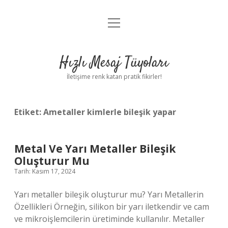
menüyü
Anasayfa
aç
Gizlilik Politikası
Hızlı Mesaj Tüyoları
Yasal Uyarı
İletişime renk katan pratik fikirler!
Hakkımızda
Etiket:
Ametaller kimlerle bileşik yapar
Metal Ve Yarı Metaller Bileşik
Oluşturur Mu
Tarih: Kasım 17, 2024
Yarı metaller bileşik oluşturur mu? Yarı Metallerin
Özellikleri Örneğin, silikon bir yarı iletkendir ve cam
ve mikroişlemcilerin üretiminde kullanılır. Metaller