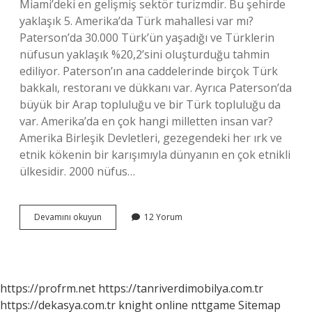
Miami’deki en gelişmiş sektör turizmdir. Bu şehirde
yaklaşık 5. Amerika’da Türk mahallesi var mı?
Paterson’da 30.000 Türk’ün yaşadığı ve Türklerin
nüfusun yaklaşık %20,2’sini oluşturduğu tahmin
ediliyor. Paterson’ın ana caddelerinde birçok Türk
bakkalı, restoranı ve dükkanı var. Ayrıca Paterson’da
büyük bir Arap topluluğu ve bir Türk topluluğu da
var. Amerika’da en çok hangi milletten insan var?
Amerika Birleşik Devletleri, gezegendeki her ırk ve
etnik kökenin bir karışımıyla dünyanın en çok etnikli
ülkesidir. 2000 nüfus…
Amerikada
Devamını okuyun
12 Yorum
En
Çok
Türkler
Nerede
https://profrm.net
https://tanriverdimobilya.com.tr
https://dekasya.com.tr
knight online
nttgame
Sitemap