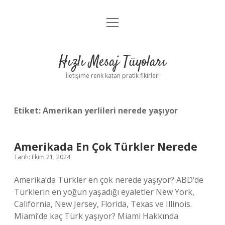
menüyü
Anasayfa
aç
Gizlilik Politikası
Hızlı Mesaj Tüyoları
Yasal Uyarı
İletişime renk katan pratik fikirler!
Hakkımızda
Etiket:
Amerikan yerlileri nerede yaşıyor
Amerikada En Çok Türkler Nerede
Tarih: Ekim 21, 2024
Amerika’da Türkler en çok nerede yaşıyor? ABD’de
Türklerin en yoğun yaşadığı eyaletler New York,
California, New Jersey, Florida, Texas ve Illinois.
Miami’de kaç Türk yaşıyor? Miami Hakkında