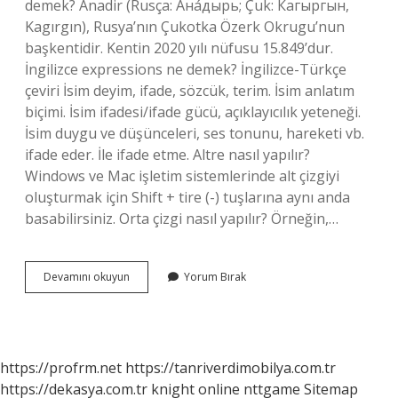
demek? Anadir (Rusça: Ана́дырь; Çuk: Кагыргын,
Kagırgın), Rusya’nın Çukotka Özerk Okrugu’nun
başkentidir. Kentin 2020 yılı nüfusu 15.849’dur.
İngilizce expressions ne demek? İngilizce-Türkçe
çeviri İsim deyim, ifade, sözcük, terim. İsim anlatım
biçimi. İsim ifadesi/ifade gücü, açıklayıcılık yeteneği.
İsim duygu ve düşünceleri, ses tonunu, hareketi vb.
ifade eder. İle ifade etme. Altre nasıl yapılır?
Windows ve Mac işletim sistemlerinde alt çizgiyi
oluşturmak için Shift + tire (-) tuşlarına aynı anda
basabilirsiniz. Orta çizgi nasıl yapılır? Örneğin,…
Altre
Devamını okuyun
Yorum Bırak
Ne
Demek
https://profrm.net
https://tanriverdimobilya.com.tr
https://dekasya.com.tr
knight online
nttgame
Sitemap