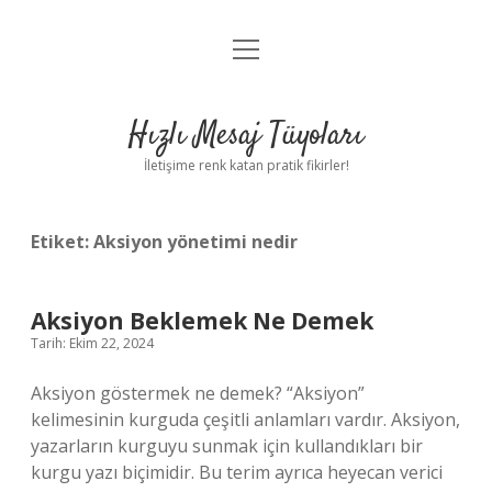
menüyü
Anasayfa
aç
Gizlilik Politikası
Hızlı Mesaj Tüyoları
Yasal Uyarı
İletişime renk katan pratik fikirler!
Hakkımızda
Etiket:
Aksiyon yönetimi nedir
Aksiyon Beklemek Ne Demek
Tarih: Ekim 22, 2024
Aksiyon göstermek ne demek? “Aksiyon”
kelimesinin kurguda çeşitli anlamları vardır. Aksiyon,
yazarların kurguyu sunmak için kullandıkları bir
kurgu yazı biçimidir. Bu terim ayrıca heyecan verici