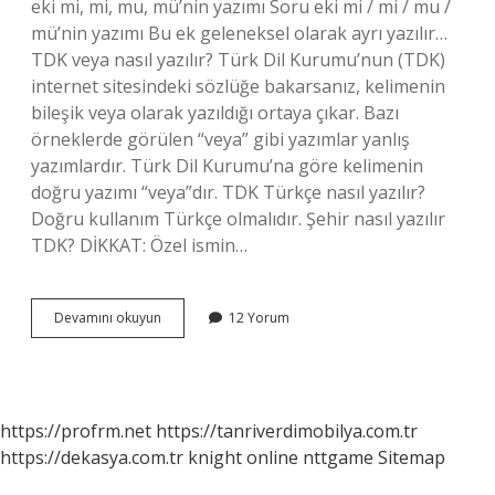
eki mi, mi, mu, mü’nin yazımı Soru eki mi / mi / mu /
mü’nin yazımı Bu ek geleneksel olarak ayrı yazılır…
TDK veya nasıl yazılır? Türk Dil Kurumu’nun (TDK)
internet sitesindeki sözlüğe bakarsanız, kelimenin
bileşik veya olarak yazıldığı ortaya çıkar. Bazı
örneklerde görülen “veya” gibi yazımlar yanlış
yazımlardır. Türk Dil Kurumu’na göre kelimenin
doğru yazımı “veya”dır. TDK Türkçe nasıl yazılır?
Doğru kullanım Türkçe olmalıdır. Şehir nasıl yazılır
TDK? DİKKAT: Özel ismin…
Nereden
Devamını okuyun
12 Yorum
Tdk
https://profrm.net
https://tanriverdimobilya.com.tr
https://dekasya.com.tr
knight online
nttgame
Sitemap