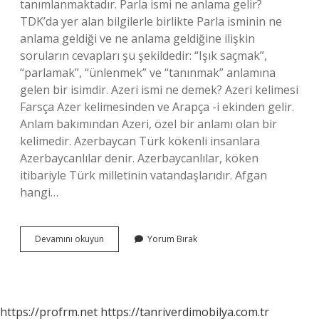
tanımlanmaktadır. Parla ismi ne anlama gelir?
TDK’da yer alan bilgilerle birlikte Parla isminin ne
anlama geldiği ve ne anlama geldiğine ilişkin
soruların cevapları şu şekildedir: “Işık saçmak”,
“parlamak”, “ünlenmek” ve “tanınmak” anlamına
gelen bir isimdir. Azeri ismi ne demek? Azeri kelimesi
Farsça Azer kelimesinden ve Arapça -i ekinden gelir.
Anlam bakımından Azeri, özel bir anlamı olan bir
kelimedir. Azerbaycan Türk kökenli insanlara
Azerbaycanlılar denir. Azerbaycanlılar, köken
itibariyle Türk milletinin vatandaşlarıdır. Afgan
hangi…
Afgan
Devamını okuyun
Yorum Bırak
Isminin
Anlamı
Nedir
https://profrm.net
https://tanriverdimobilya.com.tr