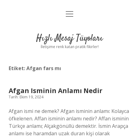
menüyü
Anasayfa
aç
Gizlilik Politikası
Hızlı Mesaj Tüyoları
Yasal Uyarı
İletişime renk katan pratik fikirler!
Hakkımızda
Etiket:
Afgan fars mı
Afgan Isminin Anlamı Nedir
Tarih: Ekim 19, 2024
Afgan ismi ne demek? Afgan isminin anlamı: Kolayca
öfkelenen. Affan isminin anlamı nedir? Affan isminin
Türkçe anlamı; Alçakgönüllü demektir. İsmin Arapça
anlamı ise haramdan uzak duran kişi olarak