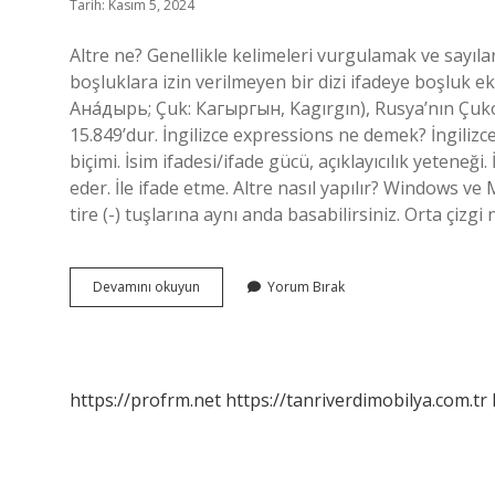
Tarih: Kasım 5, 2024
Altre ne? Genellikle kelimeleri vurgulamak ve sayılar
boşluklara izin verilmeyen bir dizi ifadeye boşluk ek
Ана́дырь; Çuk: Кагыргын, Kagırgın), Rusya’nın Çuk
15.849’dur. İngilizce expressions ne demek? İngilizce
biçimi. İsim ifadesi/ifade gücü, açıklayıcılık yeteneğ
eder. İle ifade etme. Altre nasıl yapılır? Windows ve 
tire (-) tuşlarına aynı anda basabilirsiniz. Orta çizgi 
Altre
Devamını okuyun
Yorum Bırak
Ne
Demek
https://profrm.net
https://tanriverdimobilya.com.tr