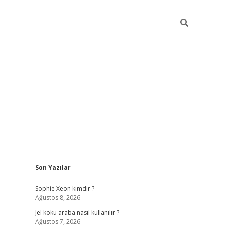
Sidebar
Son Yazılar
betexper günce
Sophie Xeon kimdir ?
Ağustos 8, 2026
Jel koku araba nasıl kullanılır ?
Ağustos 7, 2026