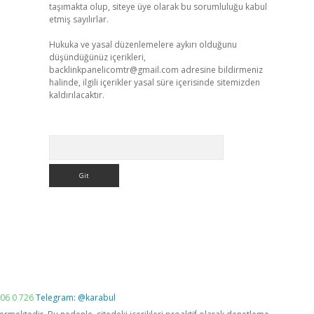
taşımakta olup, siteye üye olarak bu sorumluluğu kabul
etmiş sayılırlar.
Hukuka ve yasal düzenlemelere aykırı olduğunu
düşündüğünüz içerikleri,
backlinkpanelicomtr@gmail.com
adresine bildirmeniz
halinde, ilgili içerikler yasal süre içerisinde sitemizden
kaldırılacaktır.
Arama
06 0 726
Telegram: @karabul