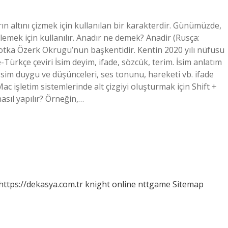
ın altını çizmek için kullanılan bir karakterdir. Günümüzde,
lemek için kullanılır. Anadır ne demek? Anadir (Rusça:
otka Özerk Okrugu’nun başkentidir. Kentin 2020 yılı nüfusu
-Türkçe çeviri İsim deyim, ifade, sözcük, terim. İsim anlatım
i. İsim duygu ve düşünceleri, ses tonunu, hareketi vb. ifade
Mac işletim sistemlerinde alt çizgiyi oluşturmak için Shift +
nasıl yapılır? Örneğin,…
https://dekasya.com.tr
knight online
nttgame
Sitemap