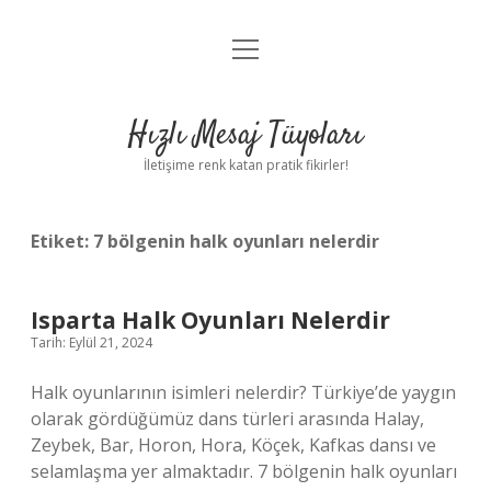
menüyü
Anasayfa
aç
Gizlilik Politikası
Hızlı Mesaj Tüyoları
Yasal Uyarı
İletişime renk katan pratik fikirler!
Hakkımızda
Etiket:
7 bölgenin halk oyunları nelerdir
Isparta Halk Oyunları Nelerdir
Tarih: Eylül 21, 2024
Halk oyunlarının isimleri nelerdir? Türkiye’de yaygın
olarak gördüğümüz dans türleri arasında Halay,
Zeybek, Bar, Horon, Hora, Köçek, Kafkas dansı ve
selamlaşma yer almaktadır. 7 bölgenin halk oyunları