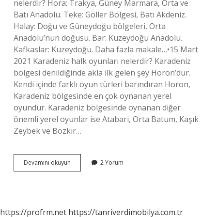
nelerdir? Hora: Trakya, Güney Marmara, Orta ve
Batı Anadolu. Teke: Göller Bölgesi, Batı Akdeniz.
Halay: Doğu ve Güneydoğu bölgeleri, Orta
Anadolu’nun doğusu. Bar: Kuzeydoğu Anadolu.
Kafkaslar: Kuzeydoğu. Daha fazla makale…•15 Mart
2021 Karadeniz halk oyunları nelerdir? Karadeniz
bölgesi denildiğinde akla ilk gelen şey Horon’dur.
Kendi içinde farklı oyun türleri barındıran Horon,
Karadeniz bölgesinde en çok oynanan yerel
oyundur. Karadeniz bölgesinde oynanan diğer
önemli yerel oyunlar ise Atabari, Orta Batum, Kaşık
Zeybek ve Bozkır…
Isparta
Devamını okuyun
2 Yorum
Halk
Oyunları
Nelerdir
https://profrm.net
https://tanriverdimobilya.com.tr