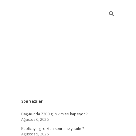
Sidebar
Son Yazılar
betexper günce
Bağ-Kur’da 7200 gün kimleri kapsıyor ?
Ağustos 6, 2026
Kaplicaya girdikten sonra ne yapılır ?
Ağustos 5, 2026