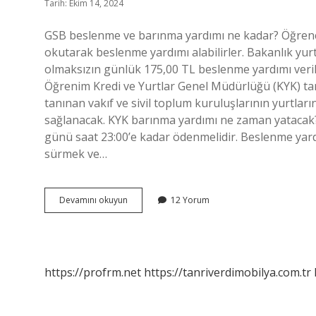
Tarih: Ekim 14, 2024
GSB beslenme ve barınma yardımı ne kadar? Öğrenc
okutarak beslenme yardımı alabilirler. Bakanlık yur
olmaksızın günlük 175,00 TL beslenme yardımı veril
Öğrenim Kredi ve Yurtlar Genel Müdürlüğü (KYK) tar
tanınan vakıf ve sivil toplum kuruluşlarının yurtla
sağlanacak. KYK barınma yardımı ne zaman yatacak? Y
günü saat 23:00’e kadar ödenmelidir. Beslenme yardı
sürmek ve…
Beslenme
Devamını okuyun
12 Yorum
Ve
Barınma
Yardımı
Kaç
Tl
https://profrm.net
https://tanriverdimobilya.com.tr
2024