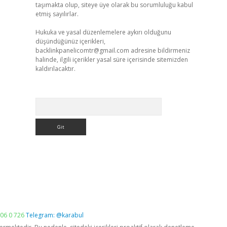
taşımakta olup, siteye üye olarak bu sorumluluğu kabul
etmiş sayılırlar.
Hukuka ve yasal düzenlemelere aykırı olduğunu
düşündüğünüz içerikleri,
backlinkpanelicomtr@gmail.com
adresine bildirmeniz
halinde, ilgili içerikler yasal süre içerisinde sitemizden
kaldırılacaktır.
Arama
06 0 726
Telegram: @karabul