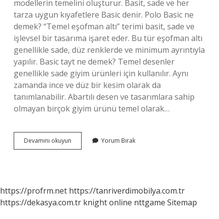
modellerin temelini oluşturur. Basit, sade ve her
tarza uygun kıyafetlere Basic denir. Polo Basic ne
demek? “Temel eşofman altı” terimi basit, sade ve
işlevsel bir tasarıma işaret eder. Bu tür eşofman altı
genellikle sade, düz renklerde ve minimum ayrıntıyla
yapılır. Basic tayt ne demek? Temel desenler
genellikle sade giyim ürünleri için kullanılır. Aynı
zamanda ince ve düz bir kesim olarak da
tanımlanabilir. Abartılı desen ve tasarımlara sahip
olmayan birçok giyim ürünü temel olarak…
Batmanın
Devamını okuyun
Yorum Bırak
Yeni
Ismi
Nedir
https://profrm.net
https://tanriverdimobilya.com.tr
https://dekasya.com.tr
knight online
nttgame
Sitemap