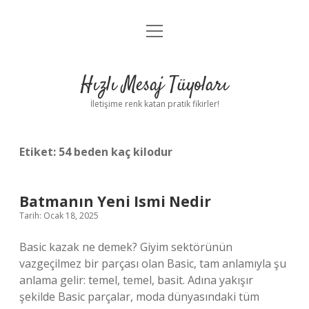
menüyü
Anasayfa
aç
Gizlilik Politikası
Hızlı Mesaj Tüyoları
Yasal Uyarı
İletişime renk katan pratik fikirler!
Hakkımızda
Etiket:
54 beden kaç kilodur
Batmanın Yeni Ismi Nedir
Tarih: Ocak 18, 2025
Basic kazak ne demek? Giyim sektörünün
vazgeçilmez bir parçası olan Basic, tam anlamıyla şu
anlama gelir: temel, temel, basit. Adına yakışır
şekilde Basic parçalar, moda dünyasındaki tüm