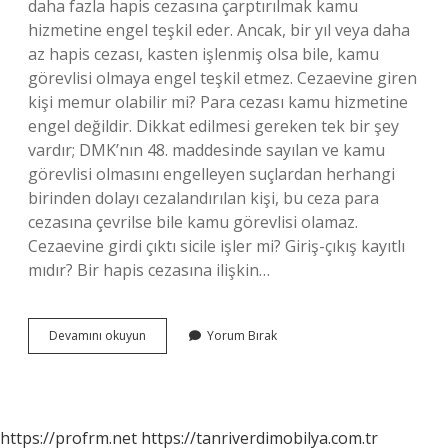
daha fazla hapis cezasına çarptırılmak kamu
hizmetine engel teşkil eder. Ancak, bir yıl veya daha
az hapis cezası, kasten işlenmiş olsa bile, kamu
görevlisi olmaya engel teşkil etmez. Cezaevine giren
kişi memur olabilir mi? Para cezası kamu hizmetine
engel değildir. Dikkat edilmesi gereken tek bir şey
vardır; DMK’nın 48. maddesinde sayılan ve kamu
görevlisi olmasını engelleyen suçlardan herhangi
birinden dolayı cezalandırılan kişi, bu ceza para
cezasına çevrilse bile kamu görevlisi olamaz.
Cezaevine girdi çıktı sicile işler mi? Giriş-çıkış kayıtlı
mıdır? Bir hapis cezasına ilişkin…
Cezaevine
Devamını okuyun
Yorum Bırak
Girdi
Çıktı
Memuriyete
Engel
Mi
https://profrm.net
https://tanriverdimobilya.com.tr