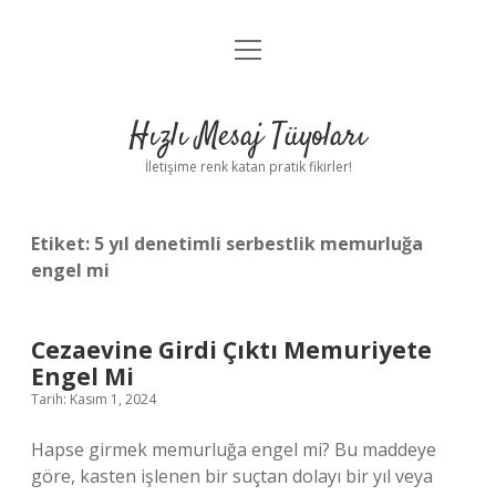
menüyü
Anasayfa
aç
Gizlilik Politikası
Hızlı Mesaj Tüyoları
Yasal Uyarı
İletişime renk katan pratik fikirler!
Hakkımızda
Etiket:
5 yıl denetimli serbestlik memurluğa
engel mi
Cezaevine Girdi Çıktı Memuriyete
Engel Mi
Tarih: Kasım 1, 2024
Hapse girmek memurluğa engel mi? Bu maddeye
göre, kasten işlenen bir suçtan dolayı bir yıl veya