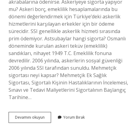
akrabalarına ödenirse. Askeriyeye sigorta yapıyor
mu? Askeri borç, emeklilik hesaplamalarında bu
dönemi değerlendirmek için Türkiye’deki askerlik
hizmetlerini karşılayan erkekler için bir ödeme
sürecidir. SSI genellikle askerlik hizmeti sırasında
prim ödemiyor. Astsubaylar hangi sigorta? Osmanlı
döneminde kurulan askeri teküv (emeklilik)
sandıkları, nihayet 1949 T.C. Emeklilik fonuna
devredilir. 2006 yılında, askerlerin sosyal güvenliği
2006 yılında SSI tarafından sunuldu. Mehmetçik
sigortası neyi kapsar? Mehmetçik Ek Sağlık
Sigortası, Sigortalı Kişinin Hastalıklarının İncelemesi,
Sınavı ve Tedavi Maliyetlerini Sigortalının Başlangıç ​​
Tarihine…
Tsk
Devamını okuyun
Yorum Bırak
Personeli
Hangi
Sigorta