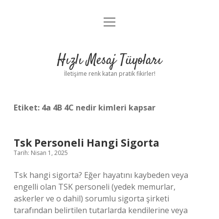
menüyü
Anasayfa
aç
Gizlilik Politikası
Hızlı Mesaj Tüyoları
Yasal Uyarı
İletişime renk katan pratik fikirler!
Hakkımızda
Etiket:
4a 4B 4C nedir kimleri kapsar
Tsk Personeli Hangi Sigorta
Tarih: Nisan 1, 2025
Tsk hangi sigorta? Eğer hayatını kaybeden veya
engelli olan TSK personeli (yedek memurlar,
askerler ve o dahil) sorumlu sigorta şirketi
tarafından belirtilen tutarlarda kendilerine veya