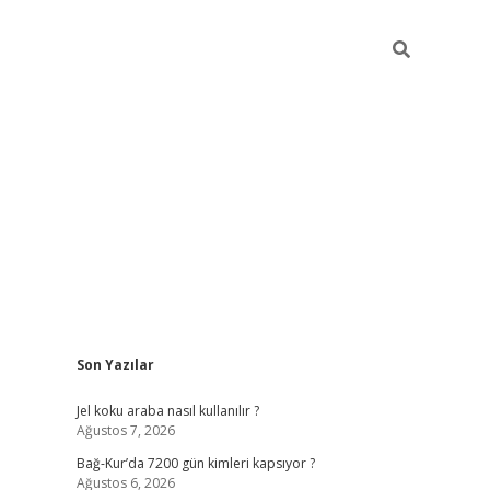
Sidebar
Son Yazılar
betexper günce
Jel koku araba nasıl kullanılır ?
Ağustos 7, 2026
Bağ-Kur’da 7200 gün kimleri kapsıyor ?
Ağustos 6, 2026