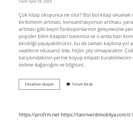
Tarih: Eylül 29, 2024
Çok kitap okuyunca ne olur? Bol bol kitap okumak di
birikiminin artması, konsantrasyonun artması, yara
artması gibi beyin fonksiyonlarının gelişmesine yard
popüler bilim kitapları baskınsa ve o anda bazı ko
eksikliği yaşayabilirsiniz, bu da zaman kaybına yol a
saatlerce okusanız bile, hiçbir şey olmayacaktır. Çok
karşısındakinin yerine koyup empati kurabilmesini sağ
kelime dağarcığını ve bilgisini…
Çok
Devamını okuyun
Yorum Bırak
Fazla
Kitap
Okursak
Ne
Olur
https://profrm.net
https://tanriverdimobilya.com.tr