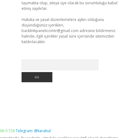
taşımakta olup, siteye üye olarak bu sorumluluğu kabul
etmiş sayılırlar.
Hukuka ve yasal düzenlemelere aykırı olduğunu
düşündüğünüz içerikleri,
backlinkpanelicomtr@gmail.com
adresine bildirmeniz
halinde, ilgili içerikler yasal süre içerisinde sitemizden
kaldırılacaktır.
Arama
06 0 726
Telegram: @karabul